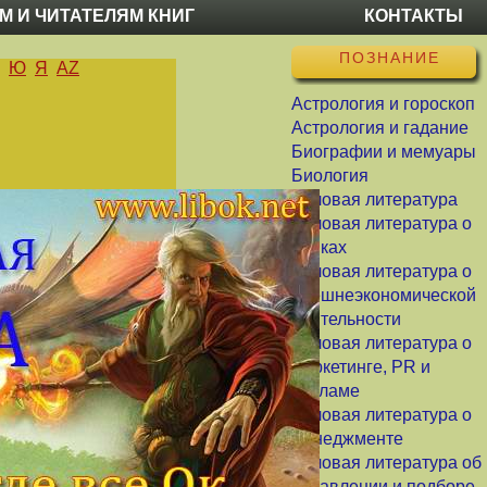
М И ЧИТАТЕЛЯМ КНИГ
КОНТАКТЫ
ПОЗНАНИЕ
Ю
Я
AZ
Астрология и гороскоп
Астрология и гадание
Биографии и мемуары
Биология
Деловая литература
Деловая литература о
банках
Деловая литература о
внешнеэкономической
деятельности
Деловая литература о
маркетинге, PR и
рекламе
Деловая литература о
менеджменте
Деловая литература об
управлении и подборе