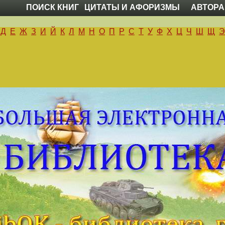
ПОИСК КНИГ
ЦИТАТЫ И АФОРИЗМЫ
АВТОРА
Д
Е
Ж
З
И
Й
К
Л
М
Н
О
П
Р
С
Т
У
Ф
Х
Ц
Ч
Ш
Щ
Э