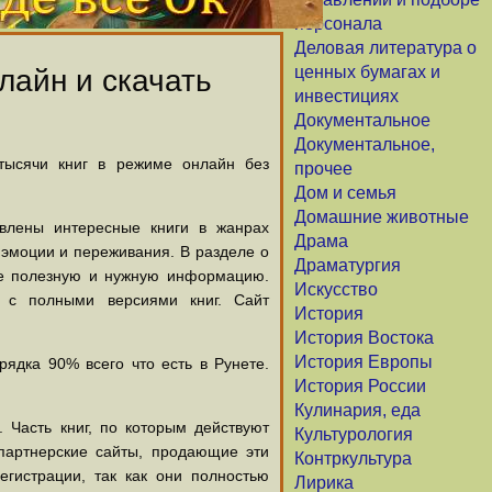
персонала
Деловая литература о
ценных бумагах и
лайн и скачать
инвестициях
Документальное
Документальное,
 тысячи книг в режиме онлайн без
прочее
Дом и семья
Домашние животные
авлены интересные книги в жанрах
Драма
х эмоции и переживания. В разделе о
Драматургия
щие полезную и нужную информацию.
Искусство
й с полными версиями книг. Сайт
История
История Востока
История Европы
ядка 90% всего что есть в Рунете.
История России
Кулинария, еда
 Часть книг, по которым действуют
Культурология
партнерские сайты, продающие эти
Контркультура
егистрации, так как они полностью
Лирика