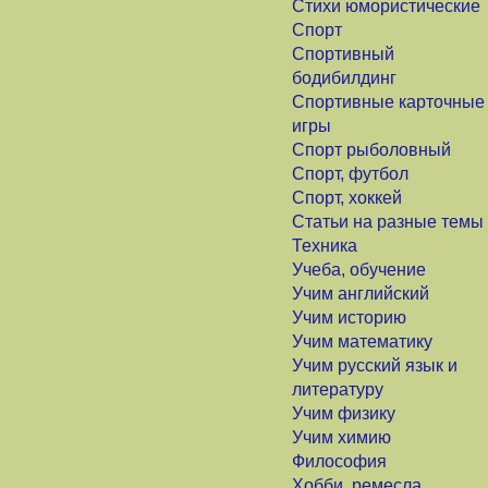
Стихи юмористические
Спорт
Спортивный
бодибилдинг
Спортивные карточные
игры
Спорт рыболовный
Спорт, футбол
Спорт, хоккей
Статьи на разные темы
Техника
Учеба, обучение
Учим английский
Учим историю
Учим математику
Учим русский язык и
литературу
Учим физику
Учим химию
Философия
Хобби, ремесла