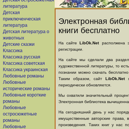
литература
Детская
приключенческая
Электронная библи
литература
книги бесплатно
Детская литература о
животных
На сайте
LibOk.Net
располжена эл
Детские сказки
регистрации.
Классика
Классика русская
На сайте мы сделали два раздела
Классика советская
художественной литературы, то есть
Классика украинская
познании можно скачать бесплатно
Любовные романы
Таким образом, сайт
LibOk.Net
я
Любовные
периодически обновляется.
исторические романы
Любовные короткие
Мы охватили значительный процент
романы
Электронная библиотека вычищенная
Любовные
На сегодняшний день у нас порядк
остросюжетные
имущественные авторские права, 
романы
произведения. Таких книг у нас п
Любовные