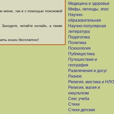
Медицина и здоровье
Мифы, легенды, эпос
ью меню, так и с помощью поисковой
Научно-
образовательная
аходите, читайте онлайн, а также
Научно-популярная
литература
Педагогика
чать книги бесплатно!
Политика
Психология
Публицистика
Путешествия и
география
Развлечения и досуг
Разное
Религия, мистика и НЛО
Религия, магия и
оккультизм
Секс учеба
Стихи
Стихи детские