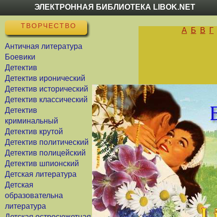
ЭЛЕКТРОННАЯ БИБЛИОТЕКА LIBOK.NET
ТВОРЧЕСТВО
А
Б
В
Г
Античная литература
Боевики
Детектив
Детектив иронический
Детектив исторический
Детектив классический
Детектив
криминальный
Детектив крутой
Детектив политический
Детектив полицейский
Детектив шпионский
Детская литература
Детская
образовательна
литература
Детская остросюжетная