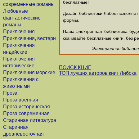
бесплатные!
современные романы
Любовные
Дизайн библиотеки Либок позволяет
фантастические
формы.
романы
Приключения
Наша электронная библиотека буд
Приключения, вестерн
скачивайте бесплатные книги, без ре
Приключения
Электронная библиоте
индейские
Приключения
исторические
ПОИСК КНИГ
Приключения морские
ТОП лучших авторов книг Либока
Приключения с
животными
Проза
Проза военная
Проза историческая
Проза современная
Старинная литература
Старинная
древневосточная