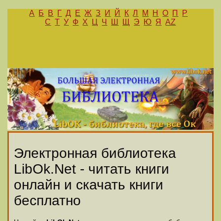
А
Б
В
Г
Д
Е
Ж
З
И
Й
К
Л
М
Н
О
П
Р
С
Т
У
Ф
Х
Ц
Ч
Ш
Щ
Э
Ю
Я
AZ
Электронная библиотека
LibOk.Net - читать книги
онлайн и скачать книги
бесплатно