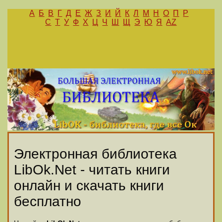
А
Б
В
Г
Д
Е
Ж
З
И
Й
К
Л
М
Н
О
П
Р
С
Т
У
Ф
Х
Ц
Ч
Ш
Щ
Э
Ю
Я
AZ
Электронная библиотека
LibOk.Net - читать книги
онлайн и скачать книги
бесплатно