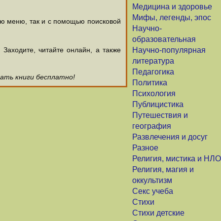
Медицина и здоровье
Мифы, легенды, эпос
ью меню, так и с помощью поисковой
Научно-
образовательная
аходите, читайте онлайн, а также
Научно-популярная
литература
Педагогика
чать книги бесплатно!
Политика
Психология
Публицистика
Путешествия и
география
Развлечения и досуг
Разное
Религия, мистика и НЛО
Религия, магия и
оккультизм
Секс учеба
Стихи
Стихи детские