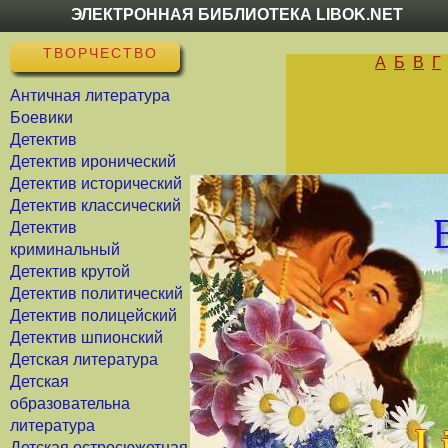
ЭЛЕКТРОННАЯ БИБЛИОТЕКА LIBOK.NET
ТВОРЧЕСТВО
А
Б
В
Г
Античная литература
Боевики
Детектив
Детектив иронический
Детектив исторический
Детектив классический
Детектив
криминальный
Детектив крутой
Детектив политический
Детектив полицейский
Детектив шпионский
Детская литература
Детская
образовательна
литература
Детская остросюжетная