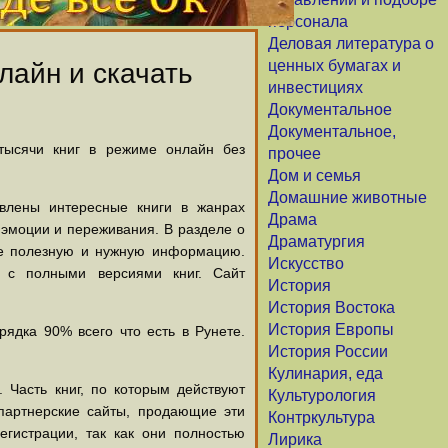
персонала
Деловая литература о
ценных бумагах и
лайн и скачать
инвестициях
Документальное
Документальное,
 тысячи книг в режиме онлайн без
прочее
Дом и семья
Домашние животные
авлены интересные книги в жанрах
Драма
х эмоции и переживания. В разделе о
Драматургия
щие полезную и нужную информацию.
Искусство
й с полными версиями книг. Сайт
История
История Востока
История Европы
ядка 90% всего что есть в Рунете.
История России
Кулинария, еда
 Часть книг, по которым действуют
Культурология
партнерские сайты, продающие эти
Контркультура
егистрации, так как они полностью
Лирика