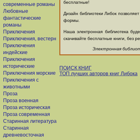
бесплатные!
современные романы
Любовные
Дизайн библиотеки Либок позволяет
фантастические
формы.
романы
Приключения
Наша электронная библиотека буд
Приключения, вестерн
скачивайте бесплатные книги, без ре
Приключения
Электронная библиоте
индейские
Приключения
исторические
ПОИСК КНИГ
Приключения морские
ТОП лучших авторов книг Либока
Приключения с
животными
Проза
Проза военная
Проза историческая
Проза современная
Старинная литература
Старинная
древневосточная