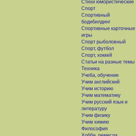
Стихи юмористические
Спорт
Спортивный
бодибилдинг
Спортивные карточные
игры
Спорт рыболовный
Спорт, футбол
Спорт, хоккей
Статьи на разные темы
Техника
Учеба, обучение
Учим английский
Учим историю
Учим математику
Учим русский язык и
литературу
Учим физику
Учим химию
Философия
Хобби, ремесла