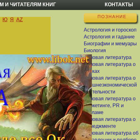
М И ЧИТАТЕЛЯМ КНИГ
КОНТАКТЫ
ПОЗНАНИЕ
Ю
Я
AZ
Астрология и гороскоп
Астрология и гадание
Биографии и мемуары
Биология
Деловая литература
Деловая литература о
банках
Деловая литература о
внешнеэкономической
деятельности
Деловая литература о
маркетинге, PR и
рекламе
Деловая литература о
менеджменте
Деловая литература об
управлении и подборе