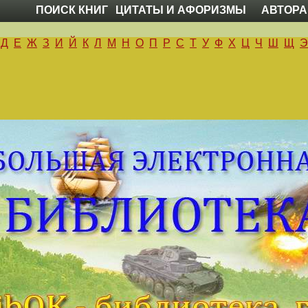
ПОИСК КНИГ
ЦИТАТЫ И АФОРИЗМЫ
АВТОРА
Д
Е
Ж
З
И
Й
К
Л
М
Н
О
П
Р
С
Т
У
Ф
Х
Ц
Ч
Ш
Щ
Э