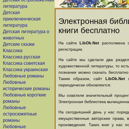
литература
Детская
приключенческая
Электронная библи
литература
книги бесплатно
Детская литература о
животных
На сайте
LibOk.Net
располжена эл
Детские сказки
регистрации.
Классика
Классика русская
На сайте мы сделали два раздела
Классика советская
художественной литературы, то есть
Классика украинская
познании можно скачать бесплатно
Любовные романы
Таким образом, сайт
LibOk.Net
я
Любовные
периодически обновляется.
исторические романы
Любовные короткие
Мы охватили значительный процент
романы
Электронная библиотека вычищенная
Любовные
На сегодняшний день у нас порядк
остросюжетные
имущественные авторские права, 
романы
произведения. Таких книг у нас п
Любовные