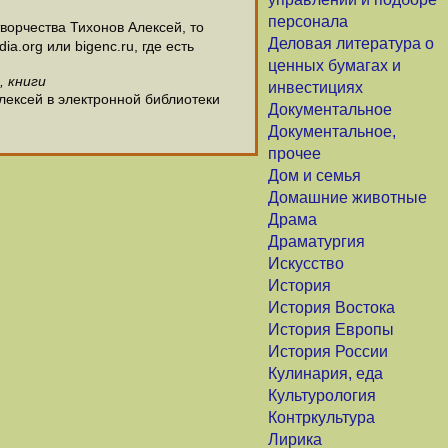
персонала
орчества Тихонов Алексей, то
Деловая литература о
.org или bigenc.ru, где есть
ценных бумагах и
, книги
инвестициях
лексей в электронной библиотеки
Документальное
Документальное,
прочее
Дом и семья
Домашние животные
Драма
Драматургия
Искусство
История
История Востока
История Европы
История России
Кулинария, еда
Культурология
Контркультура
Лирика