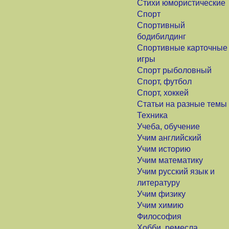
Стихи юмористические
Спорт
Спортивный
бодибилдинг
Спортивные карточные
игры
Спорт рыболовный
Спорт, футбол
Спорт, хоккей
Статьи на разные темы
Техника
Учеба, обучение
Учим английский
Учим историю
Учим математику
Учим русский язык и
литературу
Учим физику
Учим химию
Философия
Хобби, ремесла