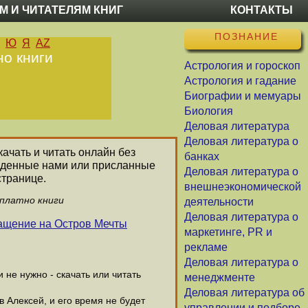
М И ЧИТАТЕЛЯМ КНИГ
КОНТАКТЫ
ПОЗНАНИЕ
Ю
Я
AZ
но книги
Астрология и гороскоп
Астрология и гадание
Биографии и мемуары
Биология
Деловая литература
Деловая литература о
качать и читать онлайн без
банках
айденные нами или присланные
Деловая литература о
странице.
внешнеэкономической
сплатно книги
деятельности
Деловая литература о
ращение на Остров Мечты
маркетинге, PR и
рекламе
Деловая литература о
не нужно - скачать или читать
менеджменте
Деловая литература об
в Алексей, и его время не будет
управлении и подборе