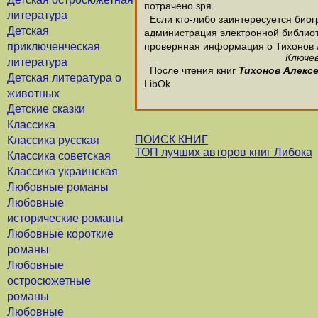
потрачено зря.
литература
Если кто-либо заинтересуется биог
Детская
администрация электронной библиотек
приключенческая
провернная информация о Тихонов 
Ключев
литература
После чтения книг
Тихонов Алекс
Детская литература о
LibOk
животных
Детские сказки
Классика
ПОИСК КНИГ
Классика русская
ТОП лучших авторов книг Либока
Классика советская
Классика украинская
Любовные романы
Любовные
исторические романы
Любовные короткие
романы
Любовные
остросюжетные
романы
Любовные