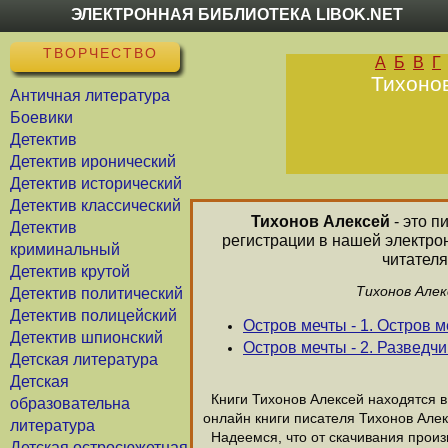
ЭЛЕКТРОННАЯ БИБЛИОТЕКА LIBOK.NET
ТВОРЧЕСТВО
А
Б
В
Г
Тихонов
Античная литература
Боевики
Детектив
Детектив иронический
Детектив исторический
Детектив классический
Тихонов Алексей
- это п
Детектив
регистрации в нашей электро
криминальный
читателя
Детектив крутой
Тихонов Алек
Детектив политический
Детектив полицейский
Остров мечты - 1. Остров 
Детектив шпионский
Остров мечты - 2. Разведч
Детская литература
Детская
Книги Тихонов Алексей находятся в 
образовательна
онлайн книги писателя Тихонов Алек
литература
Надеемся, что от скачивания произв
Детская остросюжетная