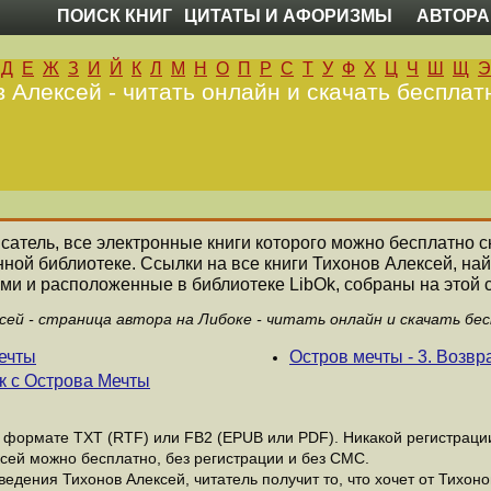
ПОИСК КНИГ
ЦИТАТЫ И АФОРИЗМЫ
АВТОРА
Д
Е
Ж
З
И
Й
К
Л
М
Н
О
П
Р
С
Т
У
Ф
Х
Ц
Ч
Ш
Щ
Э
 Алексей - читать онлайн и скачать бесплат
исатель, все электронные книги которого можно бесплатно с
нной библиотеке. Ссылки на все книги Тихонов Алексей, н
ми и расположенные в библиотеке LibOk, собраны на этой 
сей - страница автора на Либоке - читать онлайн и скачать бе
мечты
Остров мечты - 3. Возв
ик с Острова Мечты
формате ТХТ (RTF) или FB2 (EPUB или PDF). Никакой регистрации 
сей можно бесплатно, без регистрации и без СМС.
едения Тихонов Алексей, читатель получит то, что хочет от Тихоно