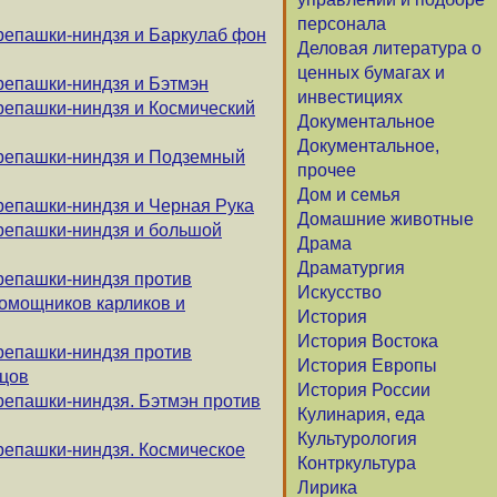
персонала
репашки-ниндзя и Баркулаб фон
Деловая литература о
ценных бумагах и
репашки-ниндзя и Бэтмэн
инвестициях
репашки-ниндзя и Космический
Документальное
Документальное,
ерепашки-ниндзя и Подземный
прочее
Дом и семья
репашки-ниндзя и Черная Рука
Домашние животные
репашки-ниндзя и большой
Драма
Драматургия
репашки-ниндзя против
Искусство
помощников карликов и
История
История Востока
репашки-ниндзя против
История Европы
цов
История России
репашки-ниндзя. Бэтмэн против
Кулинария, еда
Культурология
репашки-ниндзя. Космическое
Контркультура
Лирика