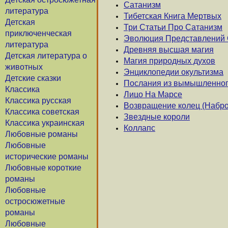
Сатанизм
литература
Тибетская Книга Мертвых
Детская
Три Статьи Про Сатанизм
приключенческая
Эволюция Представлений 
литература
Древняя высшая магия
Детская литература о
Магия природных духов
животных
Энциклопедии окультизма
Детские сказки
Послания из вымышленног
Классика
Лицо На Марсе
Классика русская
Возвращение колец (Набро
Классика советская
Звездные короли
Классика украинская
Коллапс
Любовные романы
Любовные
исторические романы
Любовные короткие
романы
Любовные
остросюжетные
романы
Любовные