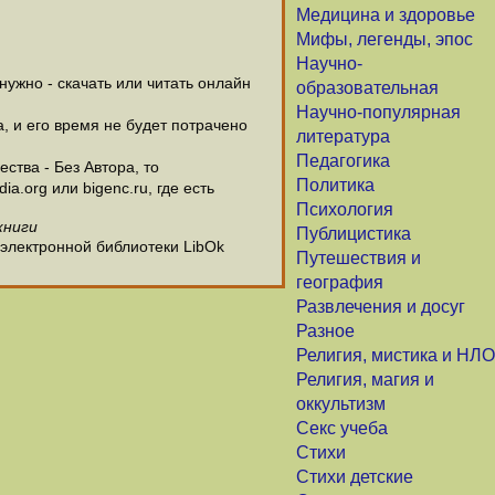
Медицина и здоровье
Мифы, легенды, эпос
Научно-
ужно - скачать или читать онлайн
образовательная
Научно-популярная
а, и его время не будет потрачено
литература
Педагогика
ства - Без Автора, то
Политика
.org или bigenc.ru, где есть
Психология
книги
Публицистика
 электронной библиотеки LibOk
Путешествия и
география
Развлечения и досуг
Разное
Религия, мистика и НЛО
Религия, магия и
оккультизм
Секс учеба
Стихи
Стихи детские