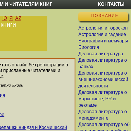
М И ЧИТАТЕЛЯМ КНИГ
КОНТАКТЫ
ПОЗНАНИЕ
Ю
Я
AZ
 книги
Астрология и гороскоп
Астрология и гадание
Биографии и мемуары
Биология
Деловая литература
Деловая литература о
итать онлайн без регистрации в
банках
ли присланные читателями и
Деловая литература о
е.
внешнеэкономической
латно книги
деятельности
Деловая литература о
ния
маркетинге, PR и
рекламе
Деловая литература о
ое
менеджменте
Деловая литература об
репашки ниндзя и Космический
управлении и подборе