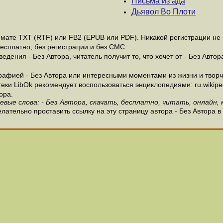
Письма из ада
Дьявол Во Плоти
мате ТХТ (RTF) или FB2 (EPUB или PDF). Никакой регистрации не н
бесплатно, без регистрации и без СМС.
дения - Без Автора, читатель получит то, что хочет от - Без Автор
афией - Без Автора или интересными моментами из жизни и творче
и LibOk рекомендует воспользоваться энциклопедиями: ru.wikipedia
ора.
евые слова: - Без Автора, скачать, бесплатно, читать, онлайн, 
лательно проставить ссылку на эту страницу автора - Без Автора в