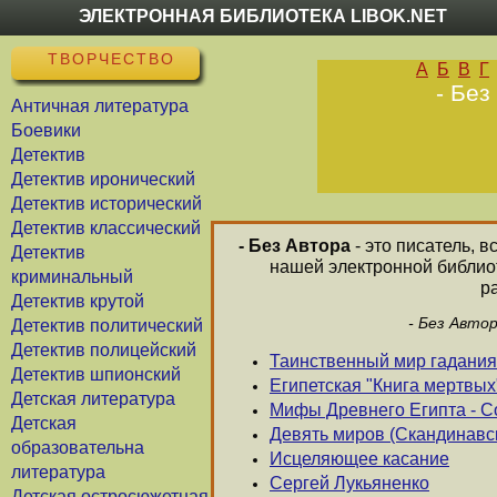
ЭЛЕКТРОННАЯ БИБЛИОТЕКА LIBOK.NET
ТВОРЧЕСТВО
А
Б
В
Г
- Без
Античная литература
Боевики
Детектив
Детектив иронический
Детектив исторический
Детектив классический
- Без Автора
- это писатель, 
Детектив
нашей электронной библиот
криминальный
р
Детектив крутой
- Без Авто
Детектив политический
Детектив полицейский
Таинственный мир гадания
Детектив шпионский
Египетская "Книга мертвых
Детская литература
Мифы Древнего Египта - С
Детская
Девять миров (Скандинав
образовательна
Исцеляющее касание
литература
Сергей Лукьяненко
Детская остросюжетная