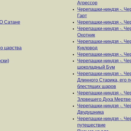
Агрессор
Черепашки-ниндзя -. Че
Гарт
О Сатане
Черепашки-ниндзя -. Че
Черепашки-ниндзя -. Че
Охотник
Черепашки-ниндзя -. Ч
о царства
Кукловод
Черепашки-ниндзя -. Че
ски)
Черепашки-ниндзя -. Че
шоколадный Бум
Черепашки-ниндзя -. Че
Длинного Старика, его 
блестящих шаров
Черепашки-ниндзя -. Че
Зловещего Духа Мертве
Черепашки-ниндзя -. Че
Двудушника
Черепашки-ниндзя -. Че
путешествие