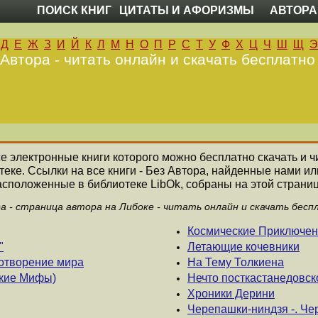
ПОИСК КНИГ
ЦИТАТЫ И АФОРИЗМЫ
АВТОРА
Д
Е
Ж
З
И
Й
К
Л
М
Н
О
П
Р
С
Т
У
Ф
Х
Ц
Ч
Ш
Щ
Э
 Автора - читать онлайн и скачать бесплатно
все электронные книги которого можно бесплатно скачать и ч
еке. Ссылки на все книги - Без Автора, найденные нами и
асположенные в библиотеке LibOk, собраны на этой страниц
ра - страница автора на Либоке - читать онлайн и скачать бесп
Космические Приключе
"
Летающие кочевники
отворение мира
На Тему Толкиена
ские Мифы)
Нечто посткастанедовск
Хроники Дерини
Черепашки-ниндзя -. Че