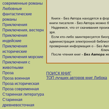
современные романы
Любовные
фантастические
Книги - Без Автора находятся в фор
романы
книги писателя - Без Автора можно 
Приключения
Надеемся, что от скачивания произве
Приключения, вестерн
зря.
Приключения
Если кто-либо заинтересуется биогр
индейские
администрация электронной библиотек
Приключения
провернная информация о - Без Авт
Ключ
исторические
После чтения книг
- Без Автора
же
Приключения морские
Приключения с
животными
Проза
ПОИСК КНИГ
ТОП лучших авторов книг Либока
Проза военная
Проза историческая
Проза современная
Старинная литература
Старинная
древневосточная