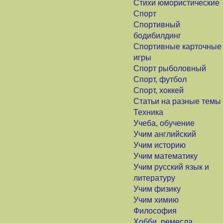
Стихи юмористические
Спорт
Спортивный
бодибилдинг
Спортивные карточные
игры
Спорт рыболовный
Спорт, футбол
Спорт, хоккей
Статьи на разные темы
Техника
Учеба, обучение
Учим английский
Учим историю
Учим математику
Учим русский язык и
литературу
Учим физику
Учим химию
Философия
Хобби, ремесла