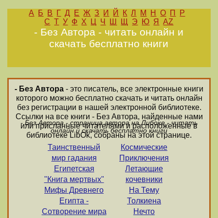
А
Б
В
Г
Д
Е
Ж
З
И
Й
К
Л
М
Н
О
П
Р
С
Т
У
Ф
Х
Ц
Ч
Ш
Щ
Э
Ю
Я
AZ
- Без Автора - читать онлайн и
скачать бесплатно книги
- Без Автора
- это писатель, все электронные книги
которого можно бесплатно скачать и читать онлайн
без регистрации в нашей электронной библиотеке.
Ссылки на все книги - Без Автора, найденные нами
- Без Автора - страница автора на Либоке - читать
или присланные читателями и расположенные в
онлайн и скачать бесплатно книги
библиотеке LibOk, собраны на этой странице.
Таинственный
Космические
мир гадания
Приключения
Египетская
Летающие
"Книга мертвых"
кочевники
Мифы Древнего
На Тему
Египта -
Толкиена
Сотворение мира
Нечто