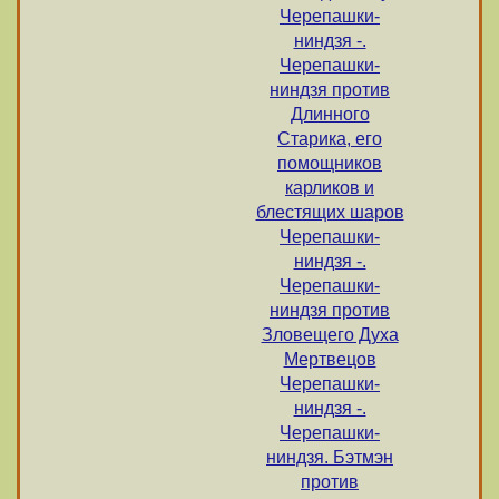
Черепашки-
ниндзя -.
Черепашки-
ниндзя против
Длинного
Старика, его
помощников
карликов и
блестящих шаров
Черепашки-
ниндзя -.
Черепашки-
ниндзя против
Зловещего Духа
Мертвецов
Черепашки-
ниндзя -.
Черепашки-
ниндзя. Бэтмэн
против