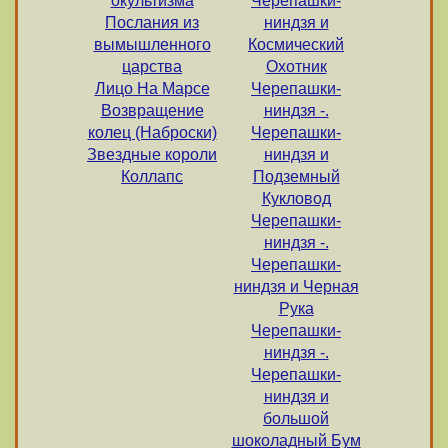
окультизма
Черепашки-
Послания из
ниндзя и
вымышленного
Космический
царства
Охотник
Лицо На Марсе
Черепашки-
Возвращение
ниндзя -.
колец (Наброски)
Черепашки-
Звездные короли
ниндзя и
Коллапс
Подземный
Кукловод
Черепашки-
ниндзя -.
Черепашки-
ниндзя и Черная
Рука
Черепашки-
ниндзя -.
Черепашки-
ниндзя и
большой
шоколадный Бум