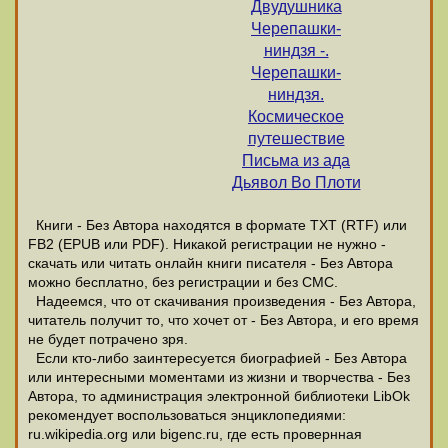
Двудушника
Черепашки-
ниндзя -.
Черепашки-
ниндзя.
Космическое
путешествие
Письма из ада
Дьявол Во Плоти
Книги - Без Автора находятся в формате ТХТ (RTF) или
FB2 (EPUB или PDF). Никакой регистрации не нужно -
скачать или читать онлайн книги писателя - Без Автора
можно бесплатно, без регистрации и без СМС.
Надеемся, что от скачивания произведения - Без Автора,
читатель получит то, что хочет от - Без Автора, и его время
не будет потрачено зря.
Если кто-либо заинтересуется биографией - Без Автора
или интересными моментами из жизни и творчества - Без
Автора, то администрация электронной библиотеки LibOk
рекомендует воспользоваться энциклопедиями:
ru.wikipedia.org или bigenc.ru, где есть провернная