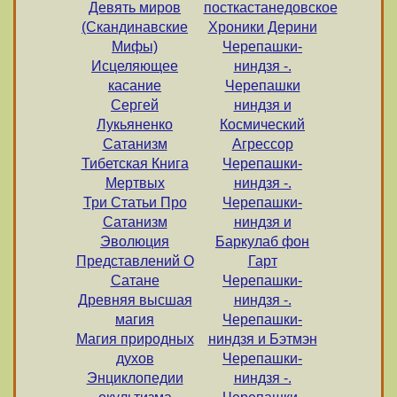
Девять миров
посткастанедовское
(Скандинавские
Хроники Дерини
Мифы)
Черепашки-
Исцеляющее
ниндзя -.
касание
Черепашки
Сергей
ниндзя и
Лукьяненко
Космический
Сатанизм
Агрессор
Тибетская Книга
Черепашки-
Мертвых
ниндзя -.
Три Статьи Про
Черепашки-
Сатанизм
ниндзя и
Эволюция
Баркулаб фон
Представлений О
Гарт
Сатане
Черепашки-
Древняя высшая
ниндзя -.
магия
Черепашки-
Магия природных
ниндзя и Бэтмэн
духов
Черепашки-
Энциклопедии
ниндзя -.