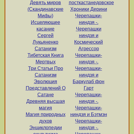
Девять миров
посткастанедовское
(Скандинавские
Хроники Дерини
Мифы)
Черепашки-
Исцеляющее
ниндзя -.
касание
Черепашки
Сергей
ниндзя и
Лукьяненко
Космический
Сатанизм
Агрессор
Тибетская Книга
Черепашки-
Мертвых
ниндзя -.
Три Статьи Про
Черепашки-
Сатанизм
ниндзя и
Эволюция
Баркулаб фон
Представлений О
Гарт
Сатане
Черепашки-
Древняя высшая
ниндзя -.
магия
Черепашки-
Магия природных
ниндзя и Бэтмэн
духов
Черепашки-
Энциклопедии
ниндзя -.