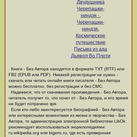
Двудушника
Черепашки-
ниндзя -.
Черепашки-
ниндзя.
Космическое
путешествие
Письма из ада
Дьявол Во Плоти
Книги - Без Автора находятся в формате ТХТ (RTF) или
FB2 (EPUB или PDF). Никакой регистрации не нужно -
скачать или читать онлайн книги писателя - Без Автора
можно бесплатно, без регистрации и без СМС.
Надеемся, что от скачивания произведения - Без Автора,
читатель получит то, что хочет от - Без Автора, и его время
не будет потрачено зря.
Если кто-либо заинтересуется биографией - Без Автора
или интересными моментами из жизни и творчества - Без
Автора, то администрация электронной библиотеки LibOk
рекомендует воспользоваться энциклопедиями:
ru.wikipedia.org или bigenc.ru, где есть провернная