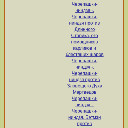
Черепашки-
ниндзя -.
Черепашки-
ниндзя против
Длинного
Старика, его
помощников
карликов и
блестящих шаров
Черепашки-
ниндзя -.
Черепашки-
ниндзя против
Зловещего Духа
Мертвецов
Черепашки-
ниндзя -.
Черепашки-
ниндзя. Бэтмэн
против