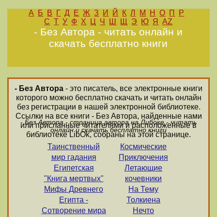
А
Б
В
Г
Д
Е
Ж
З
И
Й
К
Л
М
Н
О
П
Р
С
Т
У
Ф
Х
Ц
Ч
Ш
Щ
Э
Ю
Я
AZ
- Без Автора - читать онлайн и
скачать бесплатно книги
- Без Автора
- это писатель, все электронные книги
которого можно бесплатно скачать и читать онлайн
без регистрации в нашей электронной библиотеке.
Ссылки на все книги - Без Автора, найденные нами
- Без Автора - страница автора на Либоке - читать
или присланные читателями и расположенные в
онлайн и скачать бесплатно книги
библиотеке LibOk, собраны на этой странице.
Таинственный
Космические
мир гадания
Приключения
Египетская
Летающие
"Книга мертвых"
кочевники
Мифы Древнего
На Тему
Египта -
Толкиена
Сотворение мира
Нечто