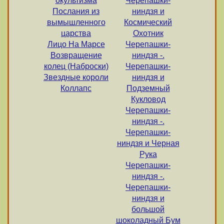
окультизма
Черепашки-
Послания из
ниндзя и
вымышленного
Космический
царства
Охотник
Лицо На Марсе
Черепашки-
Возвращение
ниндзя -.
колец (Наброски)
Черепашки-
Звездные короли
ниндзя и
Коллапс
Подземный
Кукловод
Черепашки-
ниндзя -.
Черепашки-
ниндзя и Черная
Рука
Черепашки-
ниндзя -.
Черепашки-
ниндзя и
большой
шоколадный Бум