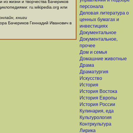
 из жизни и творчества Бачериков
персонала
клопедиями: ru.wikipedia.org или
Деловая литература о
онлайн, книги
ценных бумагах и
тора Бачериков Геннадий Иванович в
инвестициях
Документальное
Документальное,
прочее
Дом и семья
Домашние животные
Драма
Драматургия
Искусство
История
История Востока
История Европы
История России
Кулинария, еда
Культурология
Контркультура
Лирика