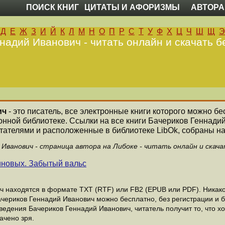
ПОИСК КНИГ
ЦИТАТЫ И АФОРИЗМЫ
АВТОРА
Д
Е
Ж
З
И
Й
К
Л
М
Н
О
П
Р
С
Т
У
Ф
Х
Ц
Ч
Ш
Щ
Э
надий Иванович - читать онлайн и скачать б
ич
- это писатель, все электронные книги которого можно бе
онной библиотеке. Ссылки на все книги Бачериков Геннад
ателями и расположенные в библиотеке LibOk, собраны на
 Иванович - страница автора на Либоке - читать онлайн и скач
иновых. Забытый вальс
 находятся в формате ТХТ (RTF) или FB2 (EPUB или PDF). Никакой
ачериков Геннадий Иванович можно бесплатно, без регистрации и 
едения Бачериков Геннадий Иванович, читатель получит то, что х
ачено зря.