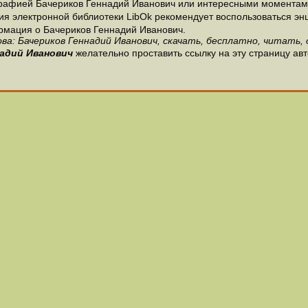
рафией Бачериков Геннадий Иванович или интересными моментами
я электронной библиотеки LibOk рекомендует воспользоваться энци
ормация о Бачериков Геннадий Иванович.
ва: Бачериков Геннадий Иванович, скачать, бесплатно, читать, 
надий Иванович
желательно проставить ссылку на эту страницу ав