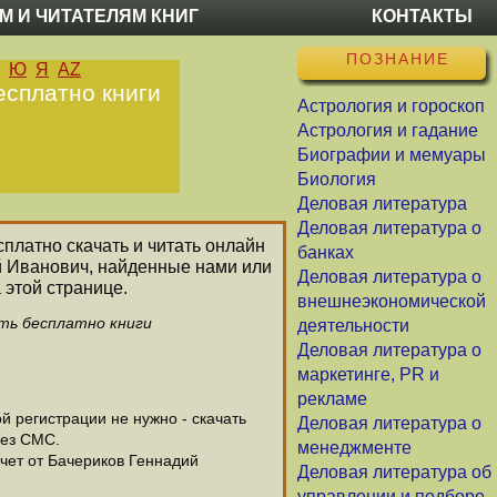
М И ЧИТАТЕЛЯМ КНИГ
КОНТАКТЫ
ПОЗНАНИЕ
Ю
Я
AZ
есплатно книги
Астрология и гороскоп
Астрология и гадание
Биографии и мемуары
Биология
Деловая литература
Деловая литература о
сплатно скачать и читать онлайн
банках
ий Иванович, найденные нами или
Деловая литература о
 этой странице.
внешнеэкономической
ать бесплатно книги
деятельности
Деловая литература о
маркетинге, PR и
рекламе
 регистрации не нужно - скачать
Деловая литература о
без СМС.
менеджменте
очет от Бачериков Геннадий
Деловая литература об
управлении и подборе