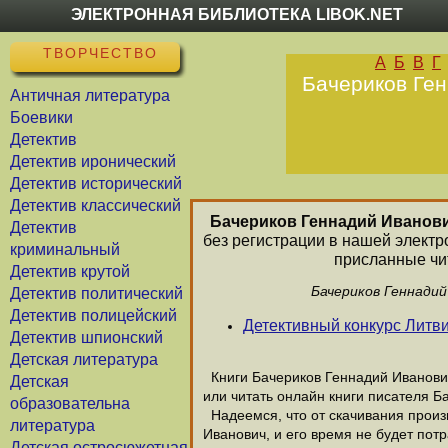
ЭЛЕКТРОННАЯ БИБЛИОТЕКА LIBOK.NET
ТВОРЧЕСТВО
А
Б
В
Г
Бачериков Ген
Античная литература
Боевики
Детектив
Детектив иронический
Детектив исторический
Детектив классический
Бачериков Геннадий Иванов
Детектив
без регистрации в нашей электр
криминальный
присланные чит
Детектив крутой
Бачериков Геннадий
Детектив политический
Детектив полицейский
Детективный конкурс Литв
Детектив шпионский
Детская литература
Книги Бачериков Геннадий Иванович
Детская
или читать онлайн книги писателя Б
образовательна
Надеемся, что от скачивания произв
литература
Иванович, и его время не будет потр
Детская остросюжетная