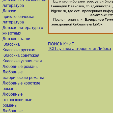
Если кто-либо заинтересуется биог
литература
Геннадий Иванович, то администраци
Детская
bigenc.ru, где есть провернная инф
Ключевые сло
приключенческая
После чтения книг
Бачериков Ген
литература
электронной библиотеки LibOk
Детская литература о
животных
Детские сказки
ПОИСК КНИГ
Классика
ТОП лучших авторов книг Либока
Классика русская
Классика советская
Классика украинская
Любовные романы
Любовные
исторические романы
Любовные короткие
романы
Любовные
остросюжетные
романы
Любовные