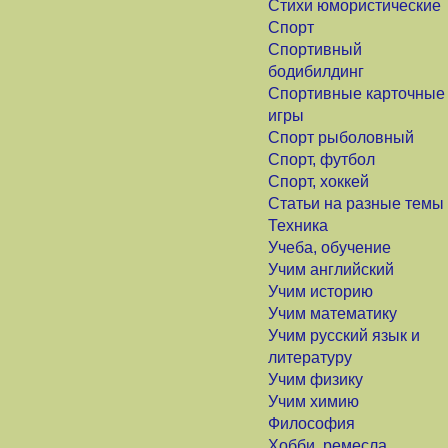
Стихи юмористические
Спорт
Спортивный
бодибилдинг
Спортивные карточные
игры
Спорт рыболовный
Спорт, футбол
Спорт, хоккей
Статьи на разные темы
Техника
Учеба, обучение
Учим английский
Учим историю
Учим математику
Учим русский язык и
литературу
Учим физику
Учим химию
Философия
Хобби, ремесла