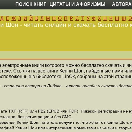
ПОИСК КНИГ
ЦИТАТЫ И АФОРИЗМЫ
АВТОРА
Д
Е
Ж
З
И
Й
К
Л
М
Н
О
П
Р
С
Т
У
Ф
Х
Ц
Ч
Ш
Щ
Э
и Шон - читать онлайн и скачать бесплатно 
се электронные книги которого можно бесплатно скачать и ч
теке. Ссылки на все книги Кенни Шон, найденные нами ил
асположенные в библиотеке LibOk, собраны на этой страниц
 - страница автора на Либоке - читать онлайн и скачать беспл
те ТХТ (RTF) или FB2 (EPUB или PDF). Никакой регистрации не ну
сплатно, без регистрации и без СМС.
едения Кенни Шон, читатель получит то, что хочет от Кенни Шон, и
рафией Кенни Шон или интересными моментами из жизни и творче