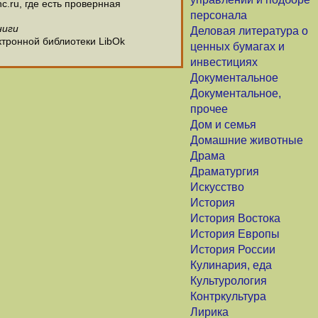
c.ru, где есть провернная
персонала
ниги
Деловая литература о
ктронной библиотеки LibOk
ценных бумагах и
инвестициях
Документальное
Документальное,
прочее
Дом и семья
Домашние животные
Драма
Драматургия
Искусство
История
История Востока
История Европы
История России
Кулинария, еда
Культурология
Контркультура
Лирика