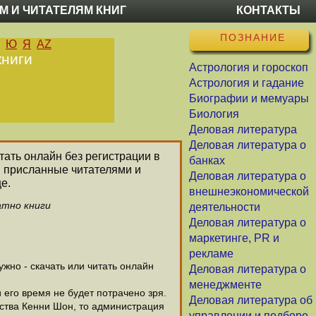
М И ЧИТАТЕЛЯМ КНИГ
КОНТАКТЫ
ПОЗНАНИЕ
Ю
Я
AZ
книги
Астрология и гороскоп
Астрология и гадание
Биографии и мемуары
Биология
Деловая литература
Деловая литература о
итать онлайн без регистрации в
банках
и присланные читателями и
Деловая литература о
е.
внешнеэкономической
атно книги
деятельности
Деловая литература о
маркетинге, PR и
рекламе
жно - скачать или читать онлайн
Деловая литература о
менеджменте
 его время не будет потрачено зря.
Деловая литература об
ства Кенни Шон, то администрация
управлении и подборе