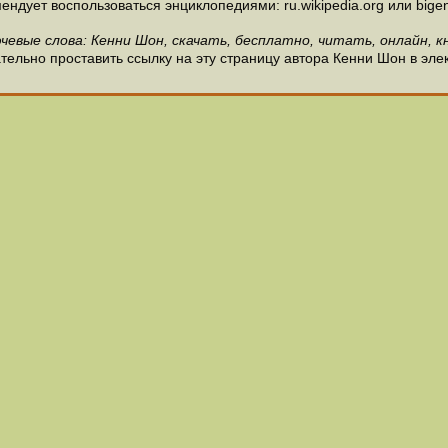
ндует воспользоваться энциклопедиями: ru.wikipedia.org или bigen
чевые слова: Кенни Шон, скачать, бесплатно, читать, онлайн, к
ельно проставить ссылку на эту страницу автора Кенни Шон в эле