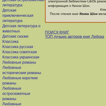
электронной библиотеки LibOk рекоме
литература
информация о Кенни Шон.
Клю
Детская
После чтения книг
Кенни Шон
желат
приключенческая
литература
Детская литература о
животных
ПОИСК КНИГ
Детские сказки
ТОП лучших авторов книг Либока
Классика
Классика русская
Классика советская
Классика украинская
Любовные романы
Любовные
исторические романы
Любовные короткие
романы
Любовные
остросюжетные
романы
Любовные