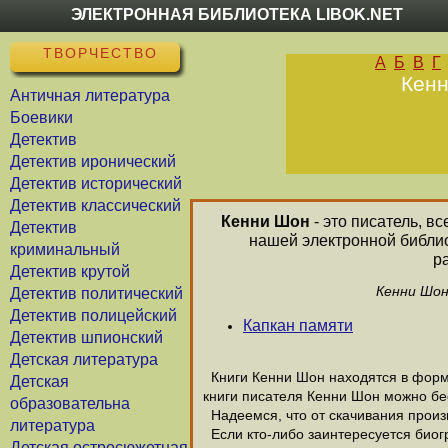
ЭЛЕКТРОННАЯ БИБЛИОТЕКА LIBOK.NET
ТВОРЧЕСТВО
А
Б
В
Г
Кенн
Античная литература
Боевики
Детектив
Детектив иронический
Детектив исторический
Детектив классический
Кенни Шон
- это писатель, в
Детектив
нашей электронной библио
криминальный
р
Детектив крутой
Кенни Шон
Детектив политический
Детектив полицейский
Капкан памяти
Детектив шпионский
Детская литература
Книги Кенни Шон находятся в форма
Детская
книги писателя Кенни Шон можно бе
образовательна
Надеемся, что от скачивания произв
литература
Если кто-либо заинтересуется биог
Детская остросюжетная