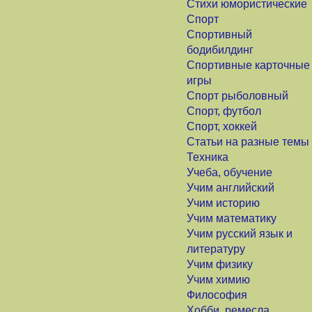
Стихи юмористические
Спорт
Спортивный
бодибилдинг
Спортивные карточные
игры
Спорт рыболовный
Спорт, футбол
Спорт, хоккей
Статьи на разные темы
Техника
Учеба, обучение
Учим английский
Учим историю
Учим математику
Учим русский язык и
литературу
Учим физику
Учим химию
Философия
Хобби, ремесла