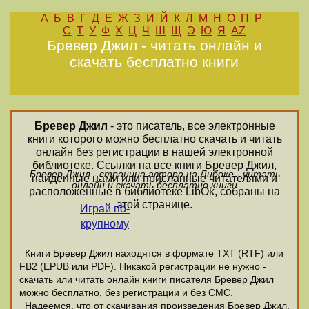
А
Б
В
Г
Д
Е
Ж
З
И
Й
К
Л
М
Н
О
П
Р
С
Т
У
Ф
Х
Ц
Ч
Ш
Щ
Э
Ю
Я
AZ
Бревер Джил - читать онлайн и
скачать бесплатно книги
Бревер Джил
- это писатель, все электронные
книги которого можно бесплатно скачать и читать
онлайн без регистрации в нашей электронной
библиотеке. Ссылки на все книги Бревер Джил,
Бревер Джил - страница автора на Либоке - читать
найденные нами или присланные читателями и
онлайн и скачать бесплатно книги
расположенные в библиотеке LibOk, собраны на
этой странице.
Играй по-
крупному
Книги Бревер Джил находятся в формате ТХТ (RTF) или
FB2 (EPUB или PDF). Никакой регистрации не нужно -
скачать или читать онлайн книги писателя Бревер Джил
можно бесплатно, без регистрации и без СМС.
Надеемся, что от скачивания произведения Бревер Джил,