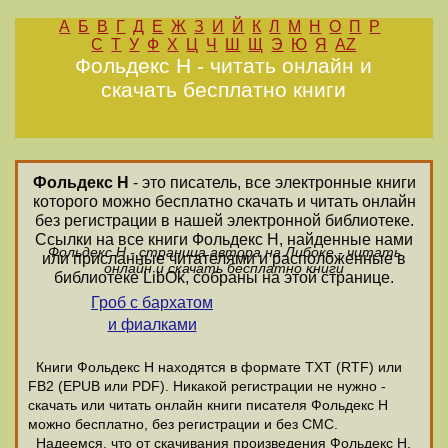
А
Б
В
Г
Д
Е
Ж
З
И
Й
К
Л
М
Н
О
П
Р
С
Т
У
Ф
Х
Ц
Ч
Ш
Щ
Э
Ю
Я
AZ
Фольдекс Н - читать онлайн и
скачать бесплатно книги
Фольдекс Н
- это писатель, все электронные книги
которого можно бесплатно скачать и читать онлайн
без регистрации в нашей электронной библиотеке.
Ссылки на все книги Фольдекс Н, найденные нами
Фольдекс Н - страница автора на Либоке - читать
или присланные читателями и расположенные в
онлайн и скачать бесплатно книги
библиотеке LibOk, собраны на этой странице.
Гроб с бархатом
и фиалками
Книги Фольдекс Н находятся в формате ТХТ (RTF) или
FB2 (EPUB или PDF). Никакой регистрации не нужно -
скачать или читать онлайн книги писателя Фольдекс Н
можно бесплатно, без регистрации и без СМС.
Надеемся, что от скачивания произведения Фольдекс Н,