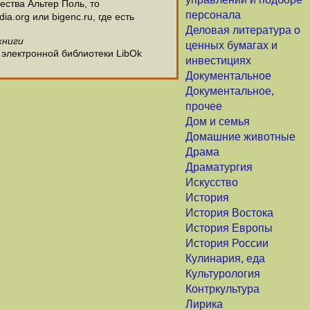
ства Альтер Поль, то
персонала
.org или bigenc.ru, где есть
Деловая литература о
книги
ценных бумагах и
 электронной библиотеки LibOk
инвестициях
Документальное
Документальное,
прочее
Дом и семья
Домашние животные
Драма
Драматургия
Искусство
История
История Востока
История Европы
История России
Кулинария, еда
Культурология
Контркультура
Лирика