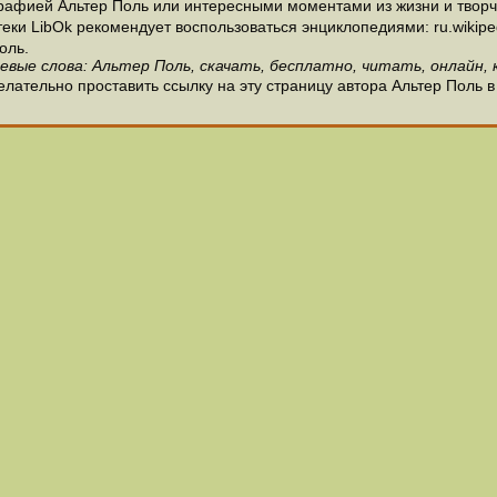
рафией Альтер Поль или интересными моментами из жизни и творче
и LibOk рекомендует воспользоваться энциклопедиями: ru.wikipedia
оль.
евые слова: Альтер Поль, скачать, бесплатно, читать, онлайн, 
лательно проставить ссылку на эту страницу автора Альтер Поль в