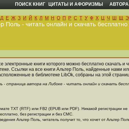
ПОИСК КНИГ
ЦИТАТЫ И АФОРИЗМЫ
АВТОРА
Д
Е
Ж
З
И
Й
К
Л
М
Н
О
П
Р
С
Т
У
Ф
Х
Ц
Ч
Ш
Щ
Э
р Поль - читать онлайн и скачать бесплатно
все электронные книги которого можно бесплатно скачать и ч
еке. Ссылки на все книги Альтер Поль, найденные нами и
асположенные в библиотеке LibOk, собраны на этой страниц
ь - страница автора на Либоке - читать онлайн и скачать бесп
ате ТХТ (RTF) или FB2 (EPUB или PDF). Никакой регистрации не н
есплатно, без регистрации и без СМС.
дения Альтер Поль, читатель получит то, что хочет от Альтер Поль