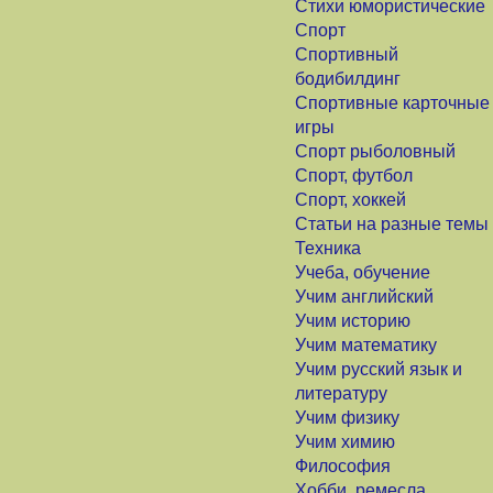
Стихи юмористические
Спорт
Спортивный
бодибилдинг
Спортивные карточные
игры
Спорт рыболовный
Спорт, футбол
Спорт, хоккей
Статьи на разные темы
Техника
Учеба, обучение
Учим английский
Учим историю
Учим математику
Учим русский язык и
литературу
Учим физику
Учим химию
Философия
Хобби, ремесла