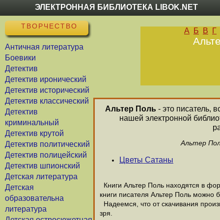
ЭЛЕКТРОННАЯ БИБЛИОТЕКА LIBOK.NET
ТВОРЧЕСТВО
А
Б
В
Г
Альте
Античная литература
Боевики
Детектив
Детектив иронический
Детектив исторический
Детектив классический
Альтер Поль
- это писатель, 
Детектив
нашей электронной библиот
криминальный
р
Детектив крутой
Альтер Пол
Детектив политический
Детектив полицейский
Цветы Сатаны
Детектив шпионский
Детская литература
Книги Альтер Поль находятся в форм
Детская
книги писателя Альтер Поль можно б
образовательна
Надеемся, что от скачивания произве
литература
зря.
Детская остросюжетная