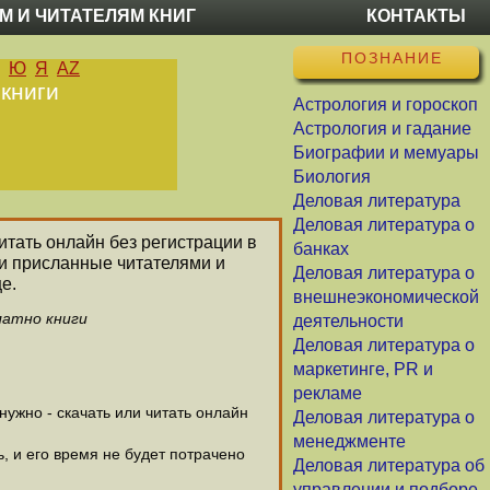
М И ЧИТАТЕЛЯМ КНИГ
КОНТАКТЫ
ПОЗНАНИЕ
Ю
Я
AZ
 книги
Астрология и гороскоп
Астрология и гадание
Биографии и мемуары
Биология
Деловая литература
Деловая литература о
итать онлайн без регистрации в
банках
ли присланные читателями и
Деловая литература о
е.
внешнеэкономической
латно книги
деятельности
Деловая литература о
маркетинге, PR и
рекламе
ужно - скачать или читать онлайн
Деловая литература о
менеджменте
, и его время не будет потрачено
Деловая литература об
управлении и подборе