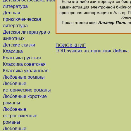
Если кто-либо заинтересуется биог
литература
администрация электронной библиотек
Детская
провернная информация о Альтер П
Ключ
приключенческая
После чтения книг
Альтер Поль
же
литература
Детская литература о
животных
Детские сказки
ПОИСК КНИГ
ТОП лучших авторов книг Либока
Классика
Классика русская
Классика советская
Классика украинская
Любовные романы
Любовные
исторические романы
Любовные короткие
романы
Любовные
остросюжетные
романы
Любовные