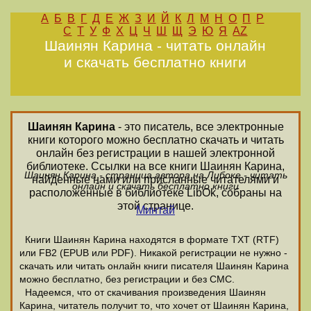
А
Б
В
Г
Д
Е
Ж
З
И
Й
К
Л
М
Н
О
П
Р
С
Т
У
Ф
Х
Ц
Ч
Ш
Щ
Э
Ю
Я
AZ
Шаинян Карина - читать онлайн
и скачать бесплатно книги
Шаинян Карина
- это писатель, все электронные
книги которого можно бесплатно скачать и читать
онлайн без регистрации в нашей электронной
библиотеке. Ссылки на все книги Шаинян Карина,
Шаинян Карина - страница автора на Либоке - читать
найденные нами или присланные читателями и
онлайн и скачать бесплатно книги
расположенные в библиотеке LibOk, собраны на
этой странице.
Минтай
Книги Шаинян Карина находятся в формате ТХТ (RTF)
или FB2 (EPUB или PDF). Никакой регистрации не нужно -
скачать или читать онлайн книги писателя Шаинян Карина
можно бесплатно, без регистрации и без СМС.
Надеемся, что от скачивания произведения Шаинян
Карина, читатель получит то, что хочет от Шаинян Карина,