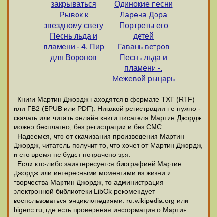
закрываться
Одинокие песни
Рывок к
Ларена Дора
звездному свету
Портреты его
Песнь льда и
детей
пламени - 4. Пир
Гавань ветров
для Воронов
Песнь льда и
пламени -.
Межевой рыцарь
Книги Мартин Джордж находятся в формате ТХТ (RTF)
или FB2 (EPUB или PDF). Никакой регистрации не нужно -
скачать или читать онлайн книги писателя Мартин Джордж
можно бесплатно, без регистрации и без СМС.
Надеемся, что от скачивания произведения Мартин
Джордж, читатель получит то, что хочет от Мартин Джордж,
и его время не будет потрачено зря.
Если кто-либо заинтересуется биографией Мартин
Джордж или интересными моментами из жизни и
творчества Мартин Джордж, то администрация
электронной библиотеки LibOk рекомендует
воспользоваться энциклопедиями: ru.wikipedia.org или
bigenc.ru, где есть провернная информация о Мартин