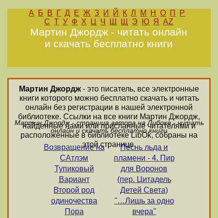
А
Б
В
Г
Д
Е
Ж
З
И
Й
К
Л
М
Н
О
П
Р
С
Т
У
Ф
Х
Ц
Ч
Ш
Щ
Э
Ю
Я
AZ
Мартин Джордж - читать онлайн
и скачать бесплатно книги
Мартин Джордж
- это писатель, все электронные
книги которого можно бесплатно скачать и читать
онлайн без регистрации в нашей электронной
библиотеке. Ссылки на все книги Мартин Джордж,
Мартин Джордж - страница автора на Либоке - читать
найденные нами или присланные читателями и
онлайн и скачать бесплатно книги
расположенные в библиотеке LibOk, собраны на
этой странице.
Возвращение на
Песнь льда и
САтлэм
пламени - 4. Пир
Тупиковый
для Воронов
Вариант
(пер. Цитадель
Второй род
Детей Света)
одиночества
''…Лишь за одно
Пора
вчера''