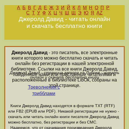
А
Б
В
Г
Д
Е
Ж
З
И
Й
К
Л
М
Н
О
П
Р
С
Т
У
Ф
Х
Ц
Ч
Ш
Щ
Э
Ю
Я
AZ
Джеролд Давид - читать онлайн
и скачать бесплатно книги
Джеролд Давид
- это писатель, все электронные
книги которого можно бесплатно скачать и читать
онлайн без регистрации в нашей электронной
библиотеке. Ссылки на все книги Джеролд Давид,
Джеролд Давид - страница автора на Либоке - читать
найденные нами или присланные читателями и
онлайн и скачать бесплатно книги
расположенные в библиотеке LibOk, собраны на
этой странице.
Треволнения с
трибблами
Книги Джеролд Давид находятся в формате ТХТ (RTF)
или FB2 (EPUB или PDF). Никакой регистрации не нужно -
скачать или читать онлайн книги писателя Джеролд Давид
можно бесплатно, без регистрации и без СМС.
Надеемся, что от скачивания произведения Джеролд