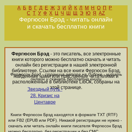
А
Б
В
Г
Д
Е
Ж
З
И
Й
К
Л
М
Н
О
П
Р
С
Т
У
Ф
Х
Ц
Ч
Ш
Щ
Э
Ю
Я
AZ
Фергюсон Брэд - читать онлайн
и скачать бесплатно книги
Фергюсон Брэд
- это писатель, все электронные
книги которого можно бесплатно скачать и читать
онлайн без регистрации в нашей электронной
библиотеке. Ссылки на все книги Фергюсон Брэд,
Фергюсон Брэд - страница автора на Либоке - читать
найденные нами или присланные читателями и
онлайн и скачать бесплатно книги
расположенные в библиотеке LibOk, собраны на
этой странице.
Звездный путь -
28. Кризис на
Центавре
Книги Фергюсон Брэд находятся в формате ТХТ (RTF)
или FB2 (EPUB или PDF). Никакой регистрации не нужно -
скачать или читать онлайн книги писателя Фергюсон Брэд
можно бесплатно, без регистрации и без СМС.