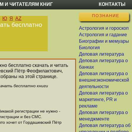
М И ЧИТАТЕЛЯМ КНИГ
КОНТАКТЫ
ПОЗНАНИЕ
Ю
Я
AZ
чать бесплатно
Астрология и гороскоп
Астрология и гадание
Биографии и мемуары
Биология
Деловая литература
Деловая литература о
жно бесплатно скачать и читать
банках
шевский Пётр Феофилактович,
Деловая литература о
обраны на этой странице.
внешнеэкономической
качать бесплатно книги
деятельности
Деловая литература о
маркетинге, PR и
рекламе
какой регистрации не нужно -
Деловая литература о
гистрации и без СМС.
менеджменте
то хочет от Гордашевский Пётр
Деловая литература об
управлении и подборе