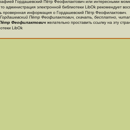
графией Гордашевский Пётр Феофилактович или интересными момен
то администрация электронной библиотеки LibOk рекомендует вос
е есть провернная информация о Гордашевский Пётр Феофилактович.
 Гордашевский Пётр Феофилактович, скачать, бесплатно, читат
 Пётр Феофилактович
желательно проставить ссылку на эту стра
отеки LibOk