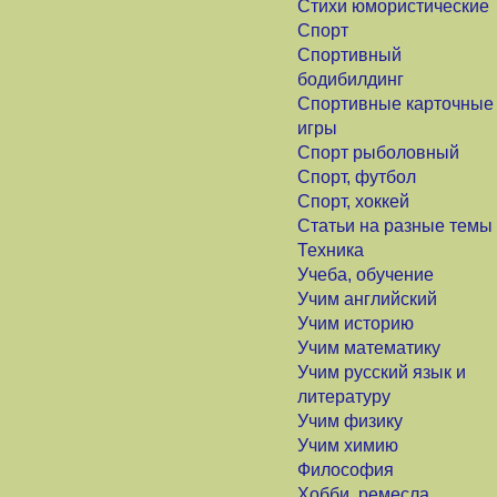
Стихи юмористические
Спорт
Спортивный
бодибилдинг
Спортивные карточные
игры
Спорт рыболовный
Спорт, футбол
Спорт, хоккей
Статьи на разные темы
Техника
Учеба, обучение
Учим английский
Учим историю
Учим математику
Учим русский язык и
литературу
Учим физику
Учим химию
Философия
Хобби, ремесла