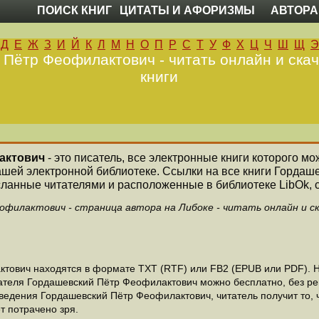
ПОИСК КНИГ
ЦИТАТЫ И АФОРИЗМЫ
АВТОРА
Д
Е
Ж
З
И
Й
К
Л
М
Н
О
П
Р
С
Т
У
Ф
Х
Ц
Ч
Ш
Щ
Э
Пётр Феофилактович - читать онлайн и ска
книги
актович
- это писатель, все электронные книги которого мо
ашей электронной библиотеке. Ссылки на все книги Горда
ланные читателями и расположенные в библиотеке LibOk, с
филактович - страница автора на Либоке - читать онлайн и с
ович находятся в формате ТХТ (RTF) или FB2 (EPUB или PDF). Ни
исателя Гордашевский Пётр Феофилактович можно бесплатно, без ре
ведения Гордашевский Пётр Феофилактович, читатель получит то, ч
т потрачено зря.