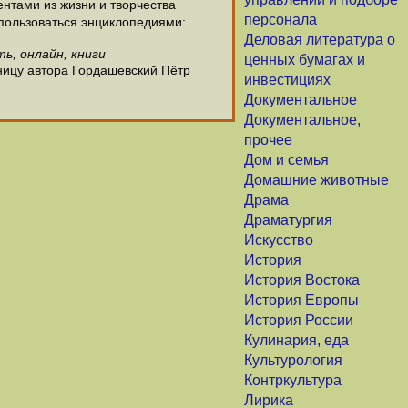
тами из жизни и творчества
персонала
пользоваться энциклопедиями:
Деловая литература о
ь, онлайн, книги
ценных бумагах и
ницу автора Гордашевский Пётр
инвестициях
Документальное
Документальное,
прочее
Дом и семья
Домашние животные
Драма
Драматургия
Искусство
История
История Востока
История Европы
История России
Кулинария, еда
Культурология
Контркультура
Лирика