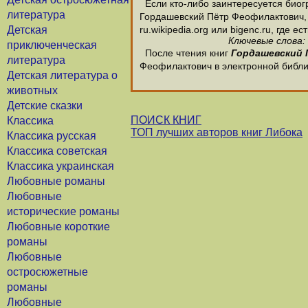
Если кто-либо заинтересуется био
литература
Гордашевский Пётр Феофилактович, 
Детская
ru.wikipedia.org или bigenc.ru, гд
Ключевые слова:
приключенческая
После чтения книг
Гордашевский
литература
Феофилактович в электронной библи
Детская литература о
животных
Детские сказки
ПОИСК КНИГ
Классика
ТОП лучших авторов книг Либока
Классика русская
Классика советская
Классика украинская
Любовные романы
Любовные
исторические романы
Любовные короткие
романы
Любовные
остросюжетные
романы
Любовные