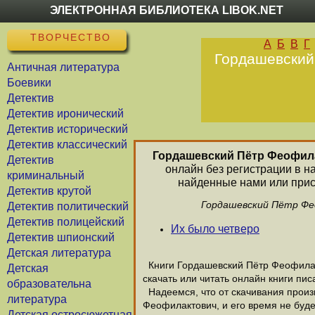
ЭЛЕКТРОННАЯ БИБЛИОТЕКА LIBOK.NET
ТВОРЧЕСТВО
А
Б
В
Г
Гордашевский 
Античная литература
Боевики
Детектив
Детектив иронический
Детектив исторический
Детектив классический
Гордашевский Пётр Феофил
Детектив
онлайн без регистрации в н
криминальный
найденные нами или прис
Детектив крутой
Гордашевский Пётр Фео
Детектив политический
Детектив полицейский
Их было четверо
Детектив шпионский
Детская литература
Книги Гордашевский Пётр Феофилакт
Детская
скачать или читать онлайн книги п
образовательна
Надеемся, что от скачивания произ
литература
Феофилактович, и его время не буде
Детская остросюжетная