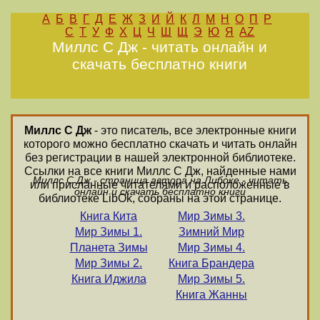
А
Б
В
Г
Д
Е
Ж
З
И
Й
К
Л
М
Н
О
П
Р
С
Т
У
Ф
Х
Ц
Ч
Ш
Щ
Э
Ю
Я
AZ
Миллс С Дж - читать онлайн и
скачать бесплатно книги
Миллс С Дж
- это писатель, все электронные книги
которого можно бесплатно скачать и читать онлайн
без регистрации в нашей электронной библиотеке.
Ссылки на все книги Миллс С Дж, найденные нами
Миллс С Дж - страница автора на Либоке - читать
или присланные читателями и расположенные в
онлайн и скачать бесплатно книги
библиотеке LibOk, собраны на этой странице.
Книга Кита
Мир Зимы 3.
Мир Зимы 1.
Зимний Мир
Планета Зимы
Мир Зимы 4.
Мир Зимы 2.
Книга Брандера
Книга Иджила
Мир Зимы 5.
Книга Жанны