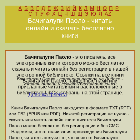
А
Б
В
Г
Д
Е
Ж
З
И
Й
К
Л
М
Н
О
П
Р
С
Т
У
Ф
Х
Ц
Ч
Ш
Щ
Э
Ю
Я
AZ
Бачигалупи Паоло - читать
онлайн и скачать бесплатно
книги
Бачигалупи Паоло
- это писатель, все
электронные книги которого можно бесплатно
скачать и читать онлайн без регистрации в нашей
электронной библиотеке. Ссылки на все книги
Бачигалупи Паоло - страница автора на Либоке -
Бачигалупи Паоло, найденные нами или
читать онлайн и скачать бесплатно книги
присланные читателями и расположенные в
библиотеке LibOk, собраны на этой странице.
Девочка-флейта
Книги Бачигалупи Паоло находятся в формате ТХТ (RTF)
или FB2 (EPUB или PDF). Никакой регистрации не нужно -
скачать или читать онлайн книги писателя Бачигалупи
Паоло можно бесплатно, без регистрации и без СМС.
Надеемся, что от скачивания произведения Бачигалупи
Паоло, читатель получит то, что хочет от Бачигалупи