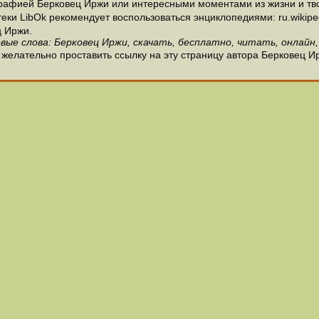
рафией Берковец Иржи или интересными моментами из жизни и тво
и LibOk рекомендует воспользоваться энциклопедиями: ru.wikipedia
 Иржи.
вые слова: Берковец Иржи, скачать, бесплатно, читать, онлайн,
желательно проставить ссылку на эту страницу автора Берковец И