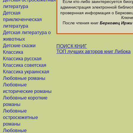
Если кто-либо заинтересуется биог
литература
администрация электронной библиотек
Детская
провернная информация о Берковец
Ключе
приключенческая
После чтения книг
Берковец Иржи
литература
Детская литература о
животных
Детские сказки
ПОИСК КНИГ
ТОП лучших авторов книг Либока
Классика
Классика русская
Классика советская
Классика украинская
Любовные романы
Любовные
исторические романы
Любовные короткие
романы
Любовные
остросюжетные
романы
Любовные