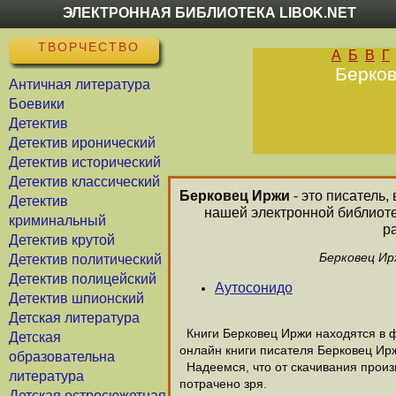
ЭЛЕКТРОННАЯ БИБЛИОТЕКА LIBOK.NET
ТВОРЧЕСТВО
А
Б
В
Г
Берков
Античная литература
Боевики
Детектив
Детектив иронический
Детектив исторический
Детектив классический
Берковец Иржи
- это писатель,
Детектив
нашей электронной библиоте
криминальный
р
Детектив крутой
Берковец Ир
Детектив политический
Детектив полицейский
Аутосонидо
Детектив шпионский
Детская литература
Книги Берковец Иржи находятся в ф
Детская
онлайн книги писателя Берковец Ир
образовательна
Надеемся, что от скачивания произв
литература
потрачено зря.
Детская остросюжетная