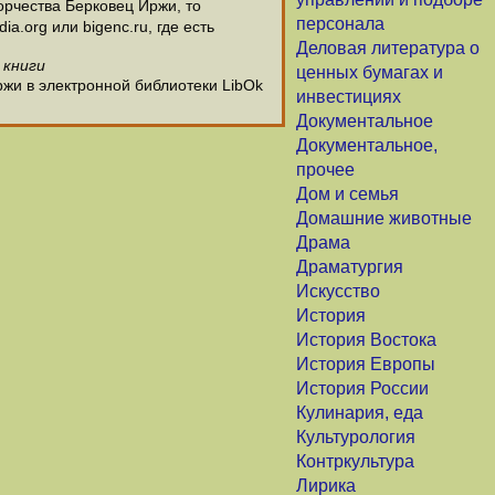
рчества Берковец Иржи, то
персонала
.org или bigenc.ru, где есть
Деловая литература о
 книги
ценных бумагах и
ржи в электронной библиотеки LibOk
инвестициях
Документальное
Документальное,
прочее
Дом и семья
Домашние животные
Драма
Драматургия
Искусство
История
История Востока
История Европы
История России
Кулинария, еда
Культурология
Контркультура
Лирика