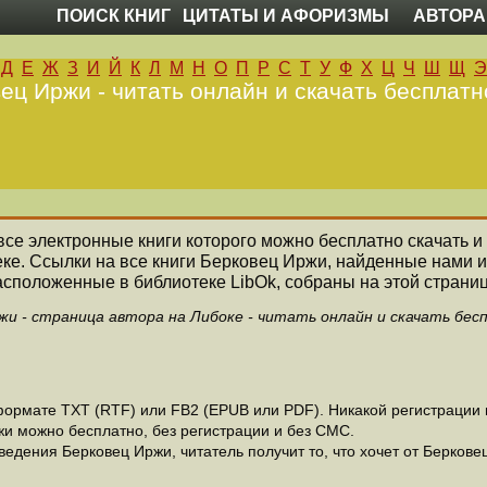
ПОИСК КНИГ
ЦИТАТЫ И АФОРИЗМЫ
АВТОРА
Д
Е
Ж
З
И
Й
К
Л
М
Н
О
П
Р
С
Т
У
Ф
Х
Ц
Ч
Ш
Щ
Э
ец Иржи - читать онлайн и скачать бесплатн
 все электронные книги которого можно бесплатно скачать и
ке. Ссылки на все книги Берковец Иржи, найденные нами 
асположенные в библиотеке LibOk, собраны на этой страниц
жи - страница автора на Либоке - читать онлайн и скачать бес
ормате ТХТ (RTF) или FB2 (EPUB или PDF). Никакой регистрации не
жи можно бесплатно, без регистрации и без СМС.
едения Берковец Иржи, читатель получит то, что хочет от Берковец