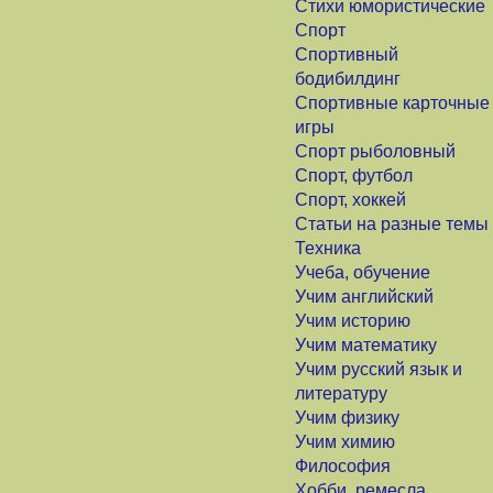
Стихи юмористические
Спорт
Спортивный
бодибилдинг
Спортивные карточные
игры
Спорт рыболовный
Спорт, футбол
Спорт, хоккей
Статьи на разные темы
Техника
Учеба, обучение
Учим английский
Учим историю
Учим математику
Учим русский язык и
литературу
Учим физику
Учим химию
Философия
Хобби, ремесла