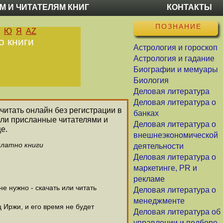
М И ЧИТАТЕЛЯМ КНИГ
КОНТАКТЫ
ПОЗНАНИЕ
Ю
Я
AZ
о книги
Астрология и гороскоп
Астрология и гадание
Биографии и мемуары
Биология
Деловая литература
Деловая литература о
 читать онлайн без регистрации в
банках
или присланные читателями и
Деловая литература о
е.
внешнеэкономической
платно книги
деятельности
Деловая литература о
маркетинге, PR и
рекламе
 нужно - скачать или читать
Деловая литература о
менеджменте
 Иржи, и его время не будет
Деловая литература об
управлении и подборе