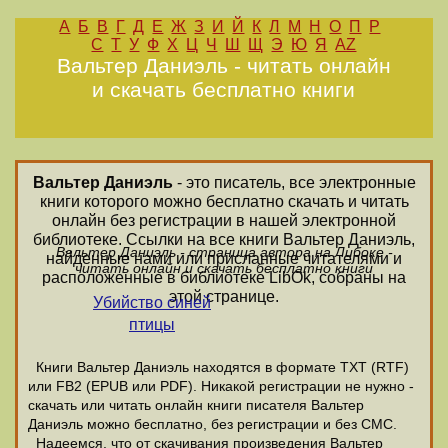
А
Б
В
Г
Д
Е
Ж
З
И
Й
К
Л
М
Н
О
П
Р
С
Т
У
Ф
Х
Ц
Ч
Ш
Щ
Э
Ю
Я
AZ
Вальтер Даниэль - читать онлайн
и скачать бесплатно книги
Вальтер Даниэль
- это писатель, все электронные
книги которого можно бесплатно скачать и читать
онлайн без регистрации в нашей электронной
библиотеке. Ссылки на все книги Вальтер Даниэль,
Вальтер Даниэль - страница автора на Либоке -
найденные нами или присланные читателями и
читать онлайн и скачать бесплатно книги
расположенные в библиотеке LibOk, собраны на
этой странице.
Убийство синей
птицы
Книги Вальтер Даниэль находятся в формате ТХТ (RTF)
или FB2 (EPUB или PDF). Никакой регистрации не нужно -
скачать или читать онлайн книги писателя Вальтер
Даниэль можно бесплатно, без регистрации и без СМС.
Надеемся, что от скачивания произведения Вальтер