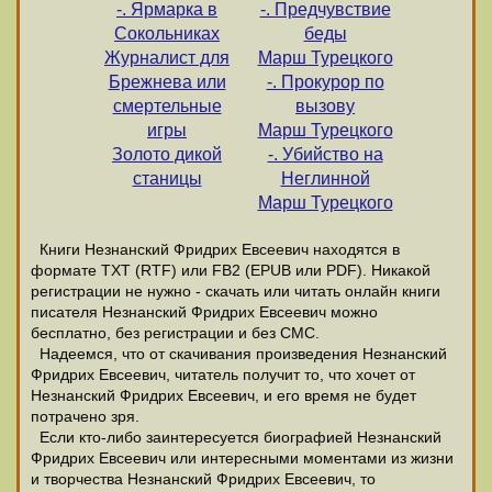
-. Ярмарка в
-. Предчувствие
Сокольниках
беды
Журналист для
Марш Турецкого
Брежнева или
-. Прокурор по
смертельные
вызову
игры
Марш Турецкого
Золото дикой
-. Убийство на
станицы
Неглинной
Марш Турецкого
Книги Незнанский Фридрих Евсеевич находятся в
формате ТХТ (RTF) или FB2 (EPUB или PDF). Никакой
регистрации не нужно - скачать или читать онлайн книги
писателя Незнанский Фридрих Евсеевич можно
бесплатно, без регистрации и без СМС.
Надеемся, что от скачивания произведения Незнанский
Фридрих Евсеевич, читатель получит то, что хочет от
Незнанский Фридрих Евсеевич, и его время не будет
потрачено зря.
Если кто-либо заинтересуется биографией Незнанский
Фридрих Евсеевич или интересными моментами из жизни
и творчества Незнанский Фридрих Евсеевич, то