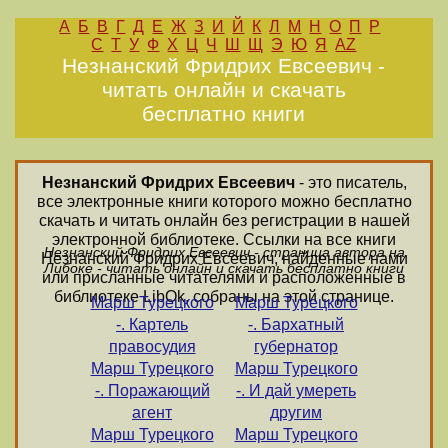
А
Б
В
Г
Д
Е
Ж
З
И
Й
К
Л
М
Н
О
П
Р
С
Т
У
Ф
Х
Ц
Ч
Ш
Щ
Э
Ю
Я
AZ
Незнанский Фридрих Евсеевич -
читать онлайн и скачать
бесплатно книги
Незнанский Фридрих Евсеевич
- это писатель,
все электронные книги которого можно бесплатно
скачать и читать онлайн без регистрации в нашей
электронной библиотеке. Ссылки на все книги
Незнанский Фридрих Евсеевич - страница автора на
Незнанский Фридрих Евсеевич, найденные нами
Либоке - читать онлайн и скачать бесплатно книги
или присланные читателями и расположенные в
библиотеке LibOk, собраны на этой странице.
Марш Турецкого
Марш Турецкого
-. Картель
-. Бархатный
правосудия
губернатор
Марш Турецкого
Марш Турецкого
-. Поражающий
-. И дай умереть
агент
другим
Марш Турецкого
Марш Турецкого