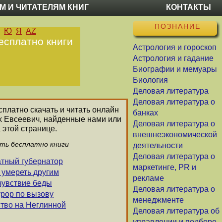
М И ЧИТАТЕЛЯМ КНИГ
КОНТАКТЫ
ПОЗНАНИЕ
Ю
Я
AZ
есплатно книги
Астрология и гороскоп
Астрология и гадание
Биографии и мемуары
Биология
Деловая литература
Деловая литература о
сплатно скачать и читать онлайн
банках
их Евсеевич, найденные нами или
Деловая литература о
 этой странице.
внешнеэкономической
ать бесплатно книги
деятельности
Деловая литература о
атный губернатор
маркетинге, PR и
 умереть другим
рекламе
чувствие беды
Деловая литература о
урор по вызову
менеджменте
ство на Неглинной
Деловая литература об
управлении и подборе