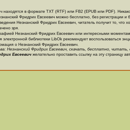
 находятся в формате ТХТ (RTF) или FB2 (EPUB или PDF). Никакой
езнанский Фридрих Евсеевич можно бесплатно, без регистрации и 
едения Незнанский Фридрих Евсеевич, читатель получит то, что х
ачено зря.
рафией Незнанский Фридрих Евсеевич или интересными моментами
 электронной библиотеки LibOk рекомендует воспользоваться энцик
ормация о Незнанский Фридрих Евсеевич.
ва: Незнанский Фридрих Евсеевич, скачать, бесплатно, читать, 
идрих Евсеевич
желательно проставить ссылку на эту страницу ав