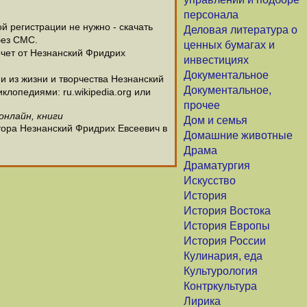
персонала
 регистрации не нужно - скачать
Деловая литература о
без СМС.
ценных бумагах и
очет от Незнанский Фридрих
инвестициях
Документальное
 из жизни и творчества Незнанский
Документальное,
лопедиями: ru.wikipedia.org или
прочее
онлайн, книги
Дом и семья
тора Незнанский Фридрих Евсеевич в
Домашние животные
Драма
Драматургия
Искусство
История
История Востока
История Европы
История России
Кулинария, еда
Культурология
Контркультура
Лирика