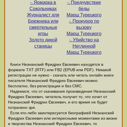
-. Ярмарка в
-. Предчувствие
Сокольниках
беды
Журналист для
Марш Турецкого
Брежнева или
-. Прокурор по
смертельные
вызову
игры
Марш Турецкого
Золото дикой
-. Убийство на
станицы
Неглинной
Марш Турецкого
Книги Незнанский Фридрих Евсеевич находятся в
формате ТХТ (RTF) или FB2 (EPUB или PDF). Никакой
регистрации не нужно - скачать или читать онлайн книги
писателя Незнанский Фридрих Евсеевич можно
бесплатно, без регистрации и без СМС.
Надеемся, что от скачивания произведения Незнанский
Фридрих Евсеевич, читатель получит то, что хочет от
Незнанский Фридрих Евсеевич, и его время не будет
потрачено зря.
Если кто-либо заинтересуется биографией Незнанский
Фридрих Евсеевич или интересными моментами из жизни
и творчества Незнанский Фридрих Евсеевич, то