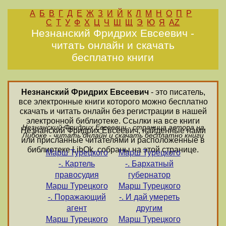
А
Б
В
Г
Д
Е
Ж
З
И
Й
К
Л
М
Н
О
П
Р
С
Т
У
Ф
Х
Ц
Ч
Ш
Щ
Э
Ю
Я
AZ
Незнанский Фридрих Евсеевич -
читать онлайн и скачать
бесплатно книги
Незнанский Фридрих Евсеевич
- это писатель,
все электронные книги которого можно бесплатно
скачать и читать онлайн без регистрации в нашей
электронной библиотеке. Ссылки на все книги
Незнанский Фридрих Евсеевич - страница автора на
Незнанский Фридрих Евсеевич, найденные нами
Либоке - читать онлайн и скачать бесплатно книги
или присланные читателями и расположенные в
библиотеке LibOk, собраны на этой странице.
Марш Турецкого
Марш Турецкого
-. Картель
-. Бархатный
правосудия
губернатор
Марш Турецкого
Марш Турецкого
-. Поражающий
-. И дай умереть
агент
другим
Марш Турецкого
Марш Турецкого