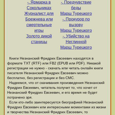
-. Ярмарка в
-. Предчувствие
Сокольниках
беды
Журналист для
Марш Турецкого
Брежнева или
-. Прокурор по
смертельные
вызову
игры
Марш Турецкого
Золото дикой
-. Убийство на
станицы
Неглинной
Марш Турецкого
Книги Незнанский Фридрих Евсеевич находятся в
формате ТХТ (RTF) или FB2 (EPUB или PDF). Никакой
регистрации не нужно - скачать или читать онлайн книги
писателя Незнанский Фридрих Евсеевич можно
бесплатно, без регистрации и без СМС.
Надеемся, что от скачивания произведения Незнанский
Фридрих Евсеевич, читатель получит то, что хочет от
Незнанский Фридрих Евсеевич, и его время не будет
потрачено зря.
Если кто-либо заинтересуется биографией Незнанский
Фридрих Евсеевич или интересными моментами из жизни
и творчества Незнанский Фридрих Евсеевич, то