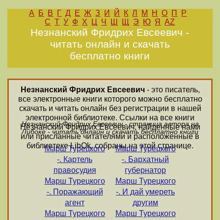
А
Б
В
Г
Д
Е
Ж
З
И
Й
К
Л
М
Н
О
П
Р
С
Т
У
Ф
Х
Ц
Ч
Ш
Щ
Э
Ю
Я
AZ
Незнанский Фридрих Евсеевич -
читать онлайн и скачать
бесплатно книги
Незнанский Фридрих Евсеевич
- это писатель,
все электронные книги которого можно бесплатно
скачать и читать онлайн без регистрации в нашей
электронной библиотеке. Ссылки на все книги
Незнанский Фридрих Евсеевич - страница автора на
Незнанский Фридрих Евсеевич, найденные нами
Либоке - читать онлайн и скачать бесплатно книги
или присланные читателями и расположенные в
библиотеке LibOk, собраны на этой странице.
Марш Турецкого
Марш Турецкого
-. Картель
-. Бархатный
правосудия
губернатор
Марш Турецкого
Марш Турецкого
-. Поражающий
-. И дай умереть
агент
другим
Марш Турецкого
Марш Турецкого