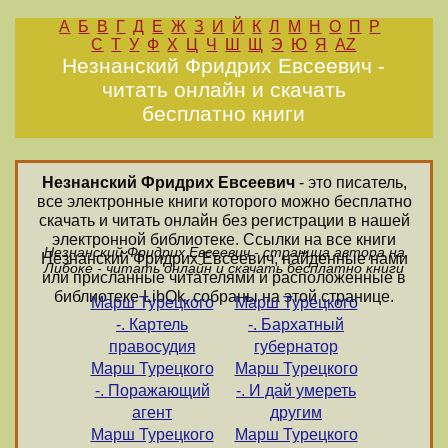
А
Б
В
Г
Д
Е
Ж
З
И
Й
К
Л
М
Н
О
П
Р
С
Т
У
Ф
Х
Ц
Ч
Ш
Щ
Э
Ю
Я
AZ
Незнанский Фридрих Евсеевич -
читать онлайн и скачать
бесплатно книги
Незнанский Фридрих Евсеевич
- это писатель,
все электронные книги которого можно бесплатно
скачать и читать онлайн без регистрации в нашей
электронной библиотеке. Ссылки на все книги
Незнанский Фридрих Евсеевич - страница автора на
Незнанский Фридрих Евсеевич, найденные нами
Либоке - читать онлайн и скачать бесплатно книги
или присланные читателями и расположенные в
библиотеке LibOk, собраны на этой странице.
Марш Турецкого
Марш Турецкого
-. Картель
-. Бархатный
правосудия
губернатор
Марш Турецкого
Марш Турецкого
-. Поражающий
-. И дай умереть
агент
другим
Марш Турецкого
Марш Турецкого