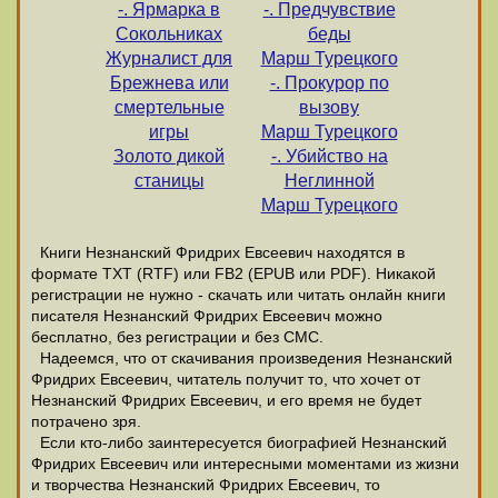
-. Ярмарка в
-. Предчувствие
Сокольниках
беды
Журналист для
Марш Турецкого
Брежнева или
-. Прокурор по
смертельные
вызову
игры
Марш Турецкого
Золото дикой
-. Убийство на
станицы
Неглинной
Марш Турецкого
Книги Незнанский Фридрих Евсеевич находятся в
формате ТХТ (RTF) или FB2 (EPUB или PDF). Никакой
регистрации не нужно - скачать или читать онлайн книги
писателя Незнанский Фридрих Евсеевич можно
бесплатно, без регистрации и без СМС.
Надеемся, что от скачивания произведения Незнанский
Фридрих Евсеевич, читатель получит то, что хочет от
Незнанский Фридрих Евсеевич, и его время не будет
потрачено зря.
Если кто-либо заинтересуется биографией Незнанский
Фридрих Евсеевич или интересными моментами из жизни
и творчества Незнанский Фридрих Евсеевич, то