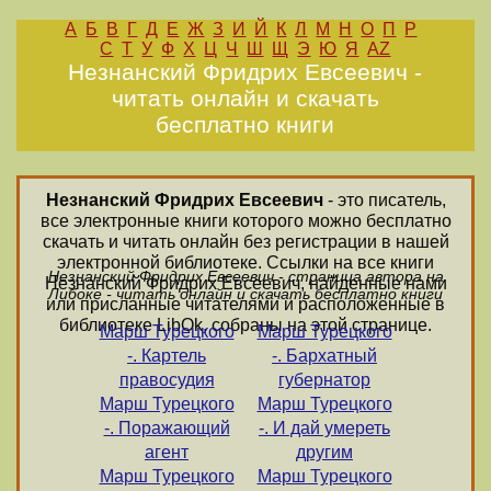
А
Б
В
Г
Д
Е
Ж
З
И
Й
К
Л
М
Н
О
П
Р
С
Т
У
Ф
Х
Ц
Ч
Ш
Щ
Э
Ю
Я
AZ
Незнанский Фридрих Евсеевич -
читать онлайн и скачать
бесплатно книги
Незнанский Фридрих Евсеевич
- это писатель,
все электронные книги которого можно бесплатно
скачать и читать онлайн без регистрации в нашей
электронной библиотеке. Ссылки на все книги
Незнанский Фридрих Евсеевич - страница автора на
Незнанский Фридрих Евсеевич, найденные нами
Либоке - читать онлайн и скачать бесплатно книги
или присланные читателями и расположенные в
библиотеке LibOk, собраны на этой странице.
Марш Турецкого
Марш Турецкого
-. Картель
-. Бархатный
правосудия
губернатор
Марш Турецкого
Марш Турецкого
-. Поражающий
-. И дай умереть
агент
другим
Марш Турецкого
Марш Турецкого