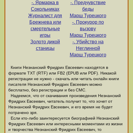
-. Ярмарка в
-. Предчувствие
Сокольниках
беды
Журналист для
Марш Турецкого
Брежнева или
-. Прокурор по
смертельные
вызову
игры
Марш Турецкого
Золото дикой
-. Убийство на
станицы
Неглинной
Марш Турецкого
Книги Незнанский Фридрих Евсеевич находятся в
формате ТХТ (RTF) или FB2 (EPUB или PDF). Никакой
регистрации не нужно - скачать или читать онлайн книги
писателя Незнанский Фридрих Евсеевич можно
бесплатно, без регистрации и без СМС.
Надеемся, что от скачивания произведения Незнанский
Фридрих Евсеевич, читатель получит то, что хочет от
Незнанский Фридрих Евсеевич, и его время не будет
потрачено зря.
Если кто-либо заинтересуется биографией Незнанский
Фридрих Евсеевич или интересными моментами из жизни
и творчества Незнанский Фридрих Евсеевич, то