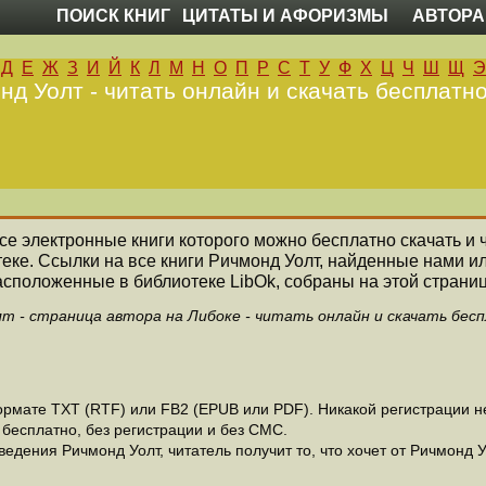
ПОИСК КНИГ
ЦИТАТЫ И АФОРИЗМЫ
АВТОРА
Д
Е
Ж
З
И
Й
К
Л
М
Н
О
П
Р
С
Т
У
Ф
Х
Ц
Ч
Ш
Щ
Э
нд Уолт - читать онлайн и скачать бесплатно
все электронные книги которого можно бесплатно скачать и 
еке. Ссылки на все книги Ричмонд Уолт, найденные нами и
асположенные в библиотеке LibOk, собраны на этой страниц
т - страница автора на Либоке - читать онлайн и скачать бес
рмате ТХТ (RTF) или FB2 (EPUB или PDF). Никакой регистрации не 
бесплатно, без регистрации и без СМС.
едения Ричмонд Уолт, читатель получит то, что хочет от Ричмонд У