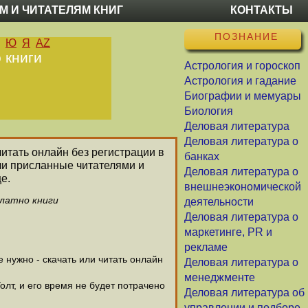
М И ЧИТАТЕЛЯМ КНИГ
КОНТАКТЫ
ПОЗНАНИЕ
Ю
Я
AZ
 книги
Астрология и гороскоп
Астрология и гадание
Биографии и мемуары
Биология
Деловая литература
Деловая литература о
читать онлайн без регистрации в
банках
ли присланные читателями и
Деловая литература о
е.
внешнеэкономической
платно книги
деятельности
Деловая литература о
маркетинге, PR и
рекламе
нужно - скачать или читать онлайн
Деловая литература о
менеджменте
олт, и его время не будет потрачено
Деловая литература об
управлении и подборе