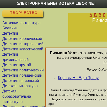
ЭЛЕКТРОННАЯ БИБЛИОТЕКА LIBOK.NET
ТВОРЧЕСТВО
А
Б
В
Г
Ричмо
Античная литература
Боевики
Детектив
Детектив иронический
Детектив исторический
Детектив классический
Ричмонд Уолт
- это писатель, 
Детектив
нашей электронной библиот
криминальный
р
Детектив крутой
Ричмонд Уол
Детектив политический
Детектив полицейский
Коровы Не Едят Траву
Детектив шпионский
Детская литература
Книги Ричмонд Уолт находятся в фо
Детская
книги писателя Ричмонд Уолт можно 
образовательна
Надеемся, что от скачивания произв
литература
зря.
Детская остросюжетная