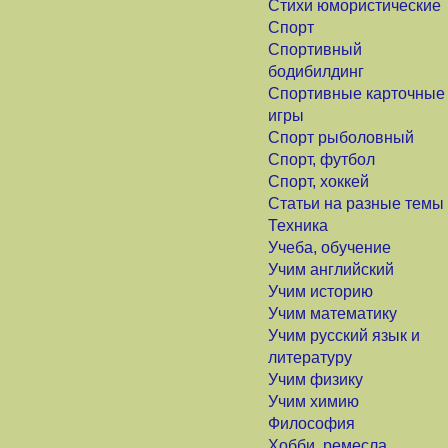
Стихи юмористические
Спорт
Спортивный
бодибилдинг
Спортивные карточные
игры
Спорт рыболовный
Спорт, футбол
Спорт, хоккей
Статьи на разные темы
Техника
Учеба, обучение
Учим английский
Учим историю
Учим математику
Учим русский язык и
литературу
Учим физику
Учим химию
Философия
Хобби, ремесла