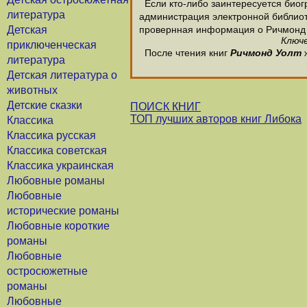
Если кто-либо заинтересуется биог
литература
администрация электронной библиотек
Детская
провернная информация о Ричмонд 
Ключе
приключенческая
После чтения книг
Ричмонд Уолт
ж
литература
Детская литература о
животных
Детские сказки
ПОИСК КНИГ
ТОП лучших авторов книг Либока
Классика
Классика русская
Классика советская
Классика украинская
Любовные романы
Любовные
исторические романы
Любовные короткие
романы
Любовные
остросюжетные
романы
Любовные