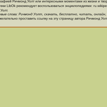
рафией Ричмонд Уолт или интересными моментами из жизни и твор
и LibOk рекомендует воспользоваться энциклопедиями: ru.wikipedia
Уолт.
вые слова: Ричмонд Уолт, скачать, бесплатно, читать, онлайн,
елательно проставить ссылку на эту страницу автора Ричмонд Уол