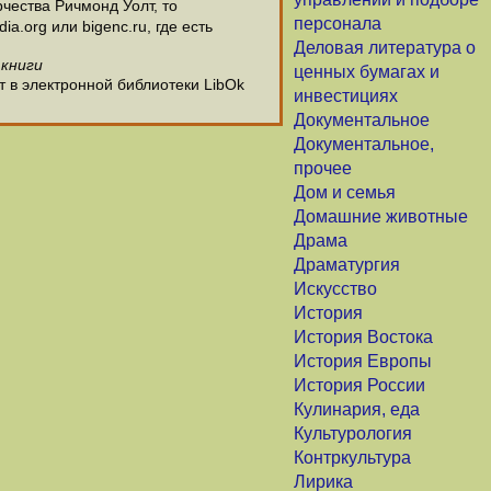
чества Ричмонд Уолт, то
персонала
.org или bigenc.ru, где есть
Деловая литература о
 книги
ценных бумагах и
т в электронной библиотеки LibOk
инвестициях
Документальное
Документальное,
прочее
Дом и семья
Домашние животные
Драма
Драматургия
Искусство
История
История Востока
История Европы
История России
Кулинария, еда
Культурология
Контркультура
Лирика