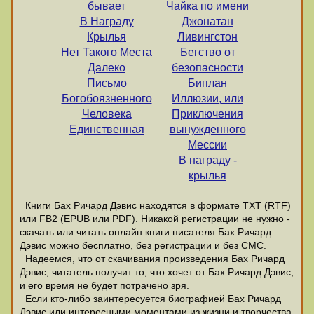
бывает
Чайка по имени
В Награду
Джонатан
Крылья
Ливингстон
Нет Такого Места
Бегство от
Далеко
безопасности
Письмо
Биплан
Богобоязненного
Иллюзии, или
Человека
Приключения
Единственная
вынужденного
Мессии
В награду -
крылья
Книги Бах Ричард Дэвис находятся в формате ТХТ (RTF)
или FB2 (EPUB или PDF). Никакой регистрации не нужно -
скачать или читать онлайн книги писателя Бах Ричард
Дэвис можно бесплатно, без регистрации и без СМС.
Надеемся, что от скачивания произведения Бах Ричард
Дэвис, читатель получит то, что хочет от Бах Ричард Дэвис,
и его время не будет потрачено зря.
Если кто-либо заинтересуется биографией Бах Ричард
Дэвис или интересными моментами из жизни и творчества