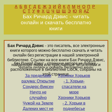
А
Б
В
Г
Д
Е
Ж
З
И
Й
К
Л
М
Н
О
П
Р
С
Т
У
Ф
Х
Ц
Ч
Ш
Щ
Э
Ю
Я
AZ
Бах Ричард Дэвис - читать
онлайн и скачать бесплатно
книги
Бах Ричард Дэвис
- это писатель, все электронные
книги которого можно бесплатно скачать и читать
онлайн без регистрации в нашей электронной
библиотеке. Ссылки на все книги Бах Ричард Дэвис,
Бах Ричард Дэвис - страница автора на Либоке -
найденные нами или присланные читателями и
читать онлайн и скачать бесплатно книги
расположенные в библиотеке LibOk, собраны на
этой странице.
За пределами
Хроники Хорьков
разума: Открытие
- 1. Хорьки-
Сондерс-Виксен
спасатели на
Ничто не
море
случайно
Хроники Хорьков
Чужой на Земле
- 2. Хорьки в
Далеких мест не
поднебесье