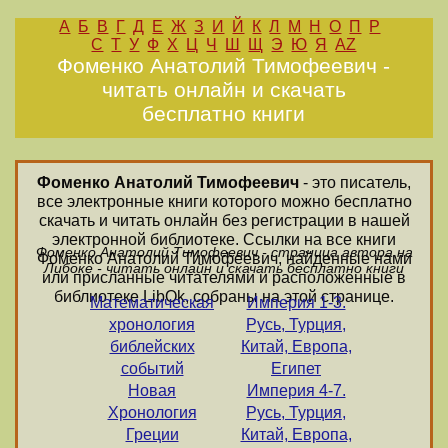
А
Б
В
Г
Д
Е
Ж
З
И
Й
К
Л
М
Н
О
П
Р
С
Т
У
Ф
Х
Ц
Ч
Ш
Щ
Э
Ю
Я
AZ
Фоменко Анатолий Тимофеевич -
читать онлайн и скачать
бесплатно книги
Фоменко Анатолий Тимофеевич
- это писатель,
все электронные книги которого можно бесплатно
скачать и читать онлайн без регистрации в нашей
электронной библиотеке. Ссылки на все книги
Фоменко Анатолий Тимофеевич - страница автора на
Фоменко Анатолий Тимофеевич, найденные нами
Либоке - читать онлайн и скачать бесплатно книги
или присланные читателями и расположенные в
библиотеке LibOk, собраны на этой странице.
Математическая
Империя 1-3.
хронология
Русь, Турция,
библейских
Китай, Европа,
событий
Египет
Новая
Империя 4-7.
Хронология
Русь, Турция,
Греции
Китай, Европа,