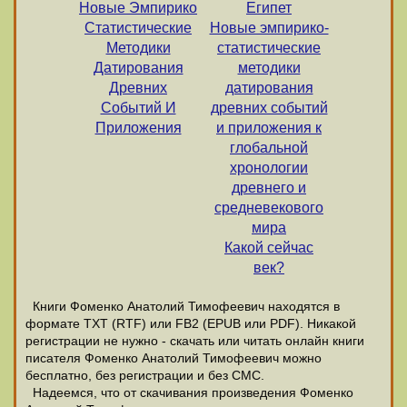
Новые Эмпирико
Египет
Статистические
Новые эмпирико-
Методики
статистические
Датирования
методики
Древних
датирования
Событий И
древних событий
Приложения
и приложения к
глобальной
хронологии
древнего и
средневекового
мира
Какой сейчас
век?
Книги Фоменко Анатолий Тимофеевич находятся в
формате ТХТ (RTF) или FB2 (EPUB или PDF). Никакой
регистрации не нужно - скачать или читать онлайн книги
писателя Фоменко Анатолий Тимофеевич можно
бесплатно, без регистрации и без СМС.
Надеемся, что от скачивания произведения Фоменко