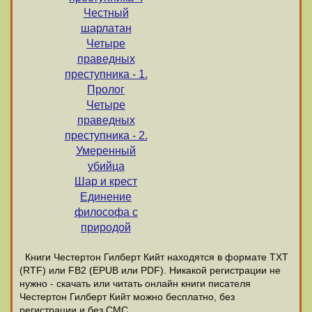
Честный
шарлатан
Четыре
праведных
преступника - 1.
Пролог
Четыре
праведных
преступника - 2.
Умеренный
убийца
Шар и крест
Единение
философа с
природой
Книги Честертон Гилберт Кийт находятся в формате ТХТ
(RTF) или FB2 (EPUB или PDF). Никакой регистрации не
нужно - скачать или читать онлайн книги писателя
Честертон Гилберт Кийт можно бесплатно, без
регистрации и без СМС.