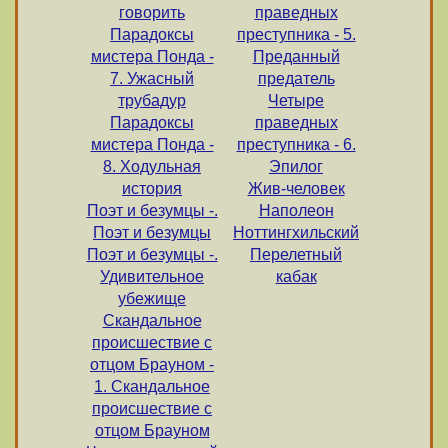
говорить
праведных
Парадоксы
преступника - 5.
мистера Понда -
Преданный
7. Ужасный
предатель
трубадур
Четыре
Парадоксы
праведных
мистера Понда -
преступника - 6.
8. Ходульная
Эпилог
история
Жив-человек
Поэт и безумцы -.
Наполеон
Поэт и безумцы
Ноттингхильский
Поэт и безумцы -.
Перелетный
Удивительное
кабак
убежище
Скандальное
происшествие с
отцом Брауном -
1. Скандальное
происшествие с
отцом Брауном