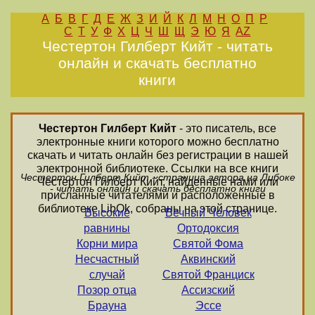
А
Б
В
Г
Д
Е
Ж
З
И
Й
К
Л
М
Н
О
П
Р
С
Т
У
Ф
Х
Ц
Ч
Ш
Щ
Э
Ю
Я
AZ
Честертон Гилберт Кийт - читать
онлайн и скачать бесплатно
книги
Честертон Гилберт Кийт
- это писатель, все
электронные книги которого можно бесплатно
скачать и читать онлайн без регистрации в нашей
электронной библиотеке. Ссылки на все книги
Честертон Гилберт Кийт - страница автора на Либоке
Честертон Гилберт Кийт, найденные нами или
- читать онлайн и скачать бесплатно книги
присланные читателями и расположенные в
библиотеке LibOk, собраны на этой странице.
Высокие
Вечный Человек
равнины
Ортодоксия
Корни мира
Святой Фома
Несчастный
Аквинский
случай
Святой Франциск
Позор отца
Ассизский
Брауна
Эссе