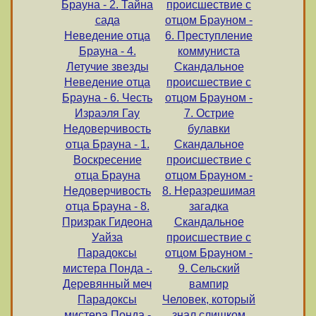
Брауна - 2. Тайна
происшествие с
сада
отцом Брауном -
Неведение отца
6. Преступление
Брауна - 4.
коммуниста
Летучие звезды
Скандальное
Неведение отца
происшествие с
Брауна - 6. Честь
отцом Брауном -
Израэля Гау
7. Острие
Недоверчивость
булавки
отца Брауна - 1.
Скандальное
Воскресение
происшествие с
отца Брауна
отцом Брауном -
Недоверчивость
8. Неразрешимая
отца Брауна - 8.
загадка
Призрак Гидеона
Скандальное
Уайза
происшествие с
Парадоксы
отцом Брауном -
мистера Понда -.
9. Сельский
Деревянный меч
вампир
Парадоксы
Человек, который
мистера Понда -
знал слишком