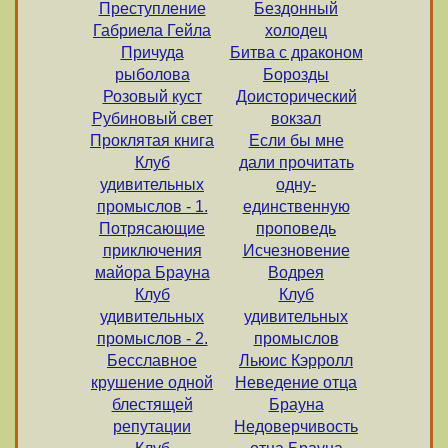
Преступление
Бездонный
Габриела Гейла
холодец
Причуда
Битва с драконом
рыболова
Борозды
Розовый куст
Доисторический
Рубиновый свет
вокзал
Проклятая книга
Если бы мне
Клуб
дали прочитать
удивительных
одну-
промыслов - 1.
единственную
Потрясающие
проповедь
приключения
Исчезновение
майора Брауна
Водрея
Клуб
Клуб
удивительных
удивительных
промыслов - 2.
промыслов
Бесславное
Льюис Кэрролл
крушение одной
Неведение отца
блестящей
Брауна
репутации
Недоверчивость