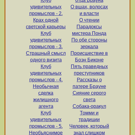
Клуб
отца Брауна
удивительных
О вшах, волосах
промыслов - 2.
и власти
Крах одной
О чтении
светской карьеры
Парадоксы
Клуб
мистера Понда
удивительных
По обе стороны
промыслов - 3.
зеркала
Страшный смысл
Происшествие в
одного визита
Боэн Биконе
Клуб
Пять праведных
удивительных
преступников
промыслов - 4.
Рассказы о
Необычная
патере Брауне
сделка
Сияние серого
жилищного
света
агента
Собака-оракул
Клуб
Томми и
удивительных
традиции
промыслов - 5.
Человек, который
Необъяснимое
знал слишком