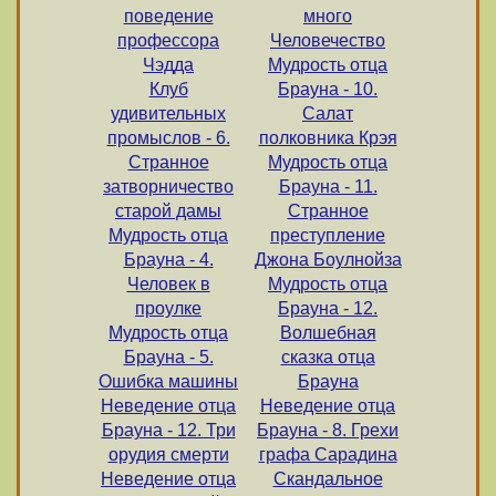
поведение
много
профессора
Человечество
Чэдда
Мудрость отца
Клуб
Брауна - 10.
удивительных
Салат
промыслов - 6.
полковника Крэя
Странное
Мудрость отца
затворничество
Брауна - 11.
старой дамы
Странное
Мудрость отца
преступление
Брауна - 4.
Джона Боулнойза
Человек в
Мудрость отца
проулке
Брауна - 12.
Мудрость отца
Волшебная
Брауна - 5.
сказка отца
Ошибка машины
Брауна
Неведение отца
Неведение отца
Брауна - 12. Три
Брауна - 8. Грехи
орудия смерти
графа Сарадина
Неведение отца
Скандальное