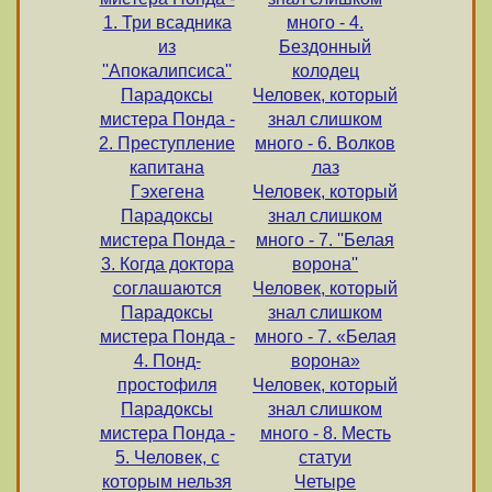
1. Три всадника
много - 4.
из
Бездонный
''Апокалипсиса''
колодец
Парадоксы
Человек, который
мистера Понда -
знал слишком
2. Преступление
много - 6. Волков
капитана
лаз
Гэхегена
Человек, который
Парадоксы
знал слишком
мистера Понда -
много - 7. ''Белая
3. Когда доктора
ворона''
соглашаются
Человек, который
Парадоксы
знал слишком
мистера Понда -
много - 7. «Белая
4. Понд-
ворона»
простофиля
Человек, который
Парадоксы
знал слишком
мистера Понда -
много - 8. Месть
5. Человек, с
статуи
которым нельзя
Четыре