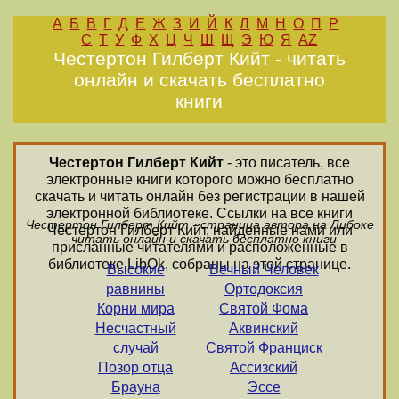
А
Б
В
Г
Д
Е
Ж
З
И
Й
К
Л
М
Н
О
П
Р
С
Т
У
Ф
Х
Ц
Ч
Ш
Щ
Э
Ю
Я
AZ
Честертон Гилберт Кийт - читать
онлайн и скачать бесплатно
книги
Честертон Гилберт Кийт
- это писатель, все
электронные книги которого можно бесплатно
скачать и читать онлайн без регистрации в нашей
электронной библиотеке. Ссылки на все книги
Честертон Гилберт Кийт - страница автора на Либоке
Честертон Гилберт Кийт, найденные нами или
- читать онлайн и скачать бесплатно книги
присланные читателями и расположенные в
библиотеке LibOk, собраны на этой странице.
Высокие
Вечный Человек
равнины
Ортодоксия
Корни мира
Святой Фома
Несчастный
Аквинский
случай
Святой Франциск
Позор отца
Ассизский
Брауна
Эссе