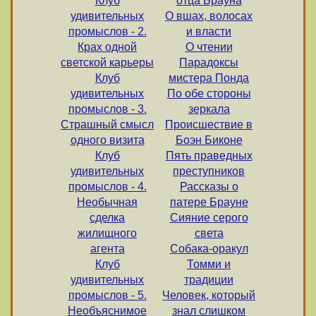
Клуб
отца Брауна
удивительных
О вшах, волосах
промыслов - 2.
и власти
Крах одной
О чтении
светской карьеры
Парадоксы
Клуб
мистера Понда
удивительных
По обе стороны
промыслов - 3.
зеркала
Страшный смысл
Происшествие в
одного визита
Боэн Биконе
Клуб
Пять праведных
удивительных
преступников
промыслов - 4.
Рассказы о
Необычная
патере Брауне
сделка
Сияние серого
жилищного
света
агента
Собака-оракул
Клуб
Томми и
удивительных
традиции
промыслов - 5.
Человек, который
Необъяснимое
знал слишком