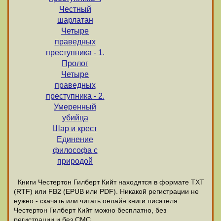
Честный
шарлатан
Четыре
праведных
преступника - 1.
Пролог
Четыре
праведных
преступника - 2.
Умеренный
убийца
Шар и крест
Единение
философа с
природой
Книги Честертон Гилберт Кийт находятся в формате ТХТ
(RTF) или FB2 (EPUB или PDF). Никакой регистрации не
нужно - скачать или читать онлайн книги писателя
Честертон Гилберт Кийт можно бесплатно, без
регистрации и без СМС.