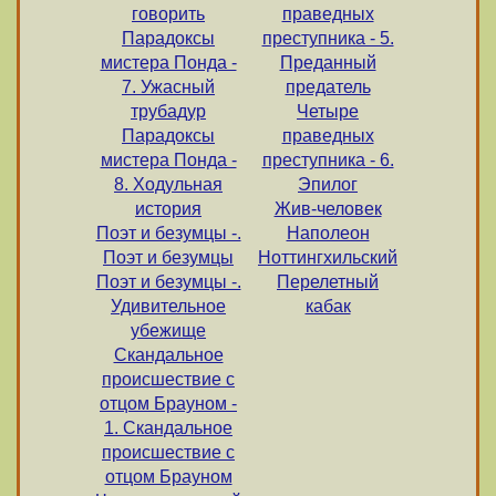
говорить
праведных
Парадоксы
преступника - 5.
мистера Понда -
Преданный
7. Ужасный
предатель
трубадур
Четыре
Парадоксы
праведных
мистера Понда -
преступника - 6.
8. Ходульная
Эпилог
история
Жив-человек
Поэт и безумцы -.
Наполеон
Поэт и безумцы
Ноттингхильский
Поэт и безумцы -.
Перелетный
Удивительное
кабак
убежище
Скандальное
происшествие с
отцом Брауном -
1. Скандальное
происшествие с
отцом Брауном