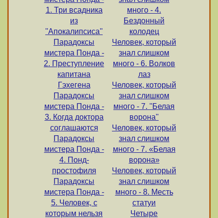
1. Три всадника
много - 4.
из
Бездонный
''Апокалипсиса''
колодец
Парадоксы
Человек, который
мистера Понда -
знал слишком
2. Преступление
много - 6. Волков
капитана
лаз
Гэхегена
Человек, который
Парадоксы
знал слишком
мистера Понда -
много - 7. ''Белая
3. Когда доктора
ворона''
соглашаются
Человек, который
Парадоксы
знал слишком
мистера Понда -
много - 7. «Белая
4. Понд-
ворона»
простофиля
Человек, который
Парадоксы
знал слишком
мистера Понда -
много - 8. Месть
5. Человек, с
статуи
которым нельзя
Четыре