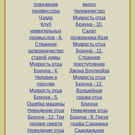
поведение
много
профессора
Человечество
Чэдда
Мудрость отца
Клуб
Брауна - 10.
удивительных
Салат
промыслов - 6.
полковника Крэя
Странное
Мудрость отца
затворничество
Брауна - 11.
старой дамы
Странное
Мудрость отца
преступление
Брауна - 4.
Джона Боулнойза
Человек в
Мудрость отца
проулке
Брауна - 12.
Мудрость отца
Волшебная
Брауна - 5.
сказка отца
Ошибка машины
Брауна
Неведение отца
Неведение отца
Брауна - 12. Три
Брауна - 8. Грехи
орудия смерти
графа Сарадина
Неведение отца
Скандальное