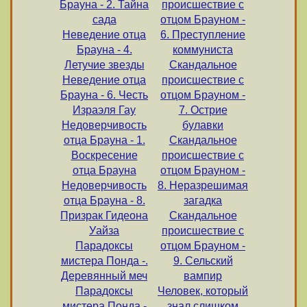
Брауна - 2. Тайна
происшествие с
сада
отцом Брауном -
Неведение отца
6. Преступление
Брауна - 4.
коммуниста
Летучие звезды
Скандальное
Неведение отца
происшествие с
Брауна - 6. Честь
отцом Брауном -
Израэля Гау
7. Острие
Недоверчивость
булавки
отца Брауна - 1.
Скандальное
Воскресение
происшествие с
отца Брауна
отцом Брауном -
Недоверчивость
8. Неразрешимая
отца Брауна - 8.
загадка
Призрак Гидеона
Скандальное
Уайза
происшествие с
Парадоксы
отцом Брауном -
мистера Понда -.
9. Сельский
Деревянный меч
вампир
Парадоксы
Человек, который
мистера Понда -
знал слишком