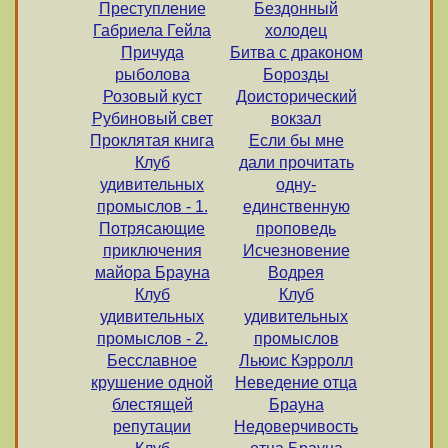
Преступление
Бездонный
Габриела Гейла
холодец
Причуда
Битва с драконом
рыболова
Борозды
Розовый куст
Доисторический
Рубиновый свет
вокзал
Проклятая книга
Если бы мне
Клуб
дали прочитать
удивительных
одну-
промыслов - 1.
единственную
Потрясающие
проповедь
приключения
Исчезновение
майора Брауна
Водрея
Клуб
Клуб
удивительных
удивительных
промыслов - 2.
промыслов
Бесславное
Льюис Кэрролл
крушение одной
Неведение отца
блестящей
Брауна
репутации
Недоверчивость