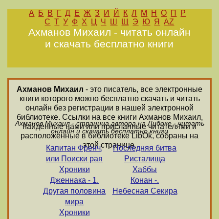
А
Б
В
Г
Д
Е
Ж
З
И
Й
К
Л
М
Н
О
П
Р
С
Т
У
Ф
Х
Ц
Ч
Ш
Щ
Э
Ю
Я
AZ
Ахманов Михаил - читать онлайн
и скачать бесплатно книги
Ахманов Михаил
- это писатель, все электронные
книги которого можно бесплатно скачать и читать
онлайн без регистрации в нашей электронной
библиотеке. Ссылки на все книги Ахманов Михаил,
Ахманов Михаил - страница автора на Либоке - читать
найденные нами или присланные читателями и
онлайн и скачать бесплатно книги
расположенные в библиотеке LibOk, собраны на
этой странице.
Капитан Френч,
Последняя битва
или Поиски рая
Ристалища
Хроники
Хаббы
Дженнака - 1.
Конан -.
Другая половина
Небесная Секира
мира
Хроники