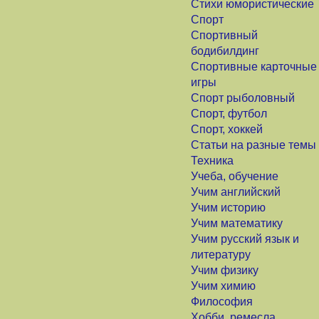
Стихи юмористические
Спорт
Спортивный
бодибилдинг
Спортивные карточные
игры
Спорт рыболовный
Спорт, футбол
Спорт, хоккей
Статьи на разные темы
Техника
Учеба, обучение
Учим английский
Учим историю
Учим математику
Учим русский язык и
литературу
Учим физику
Учим химию
Философия
Хобби, ремесла