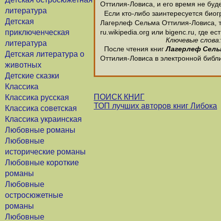
Оттилия-Ловиса, и его время не буде
литература
Если кто-либо заинтересуется био
Детская
Лагерлеф Сельма Оттилия-Ловиса, т
приключенческая
ru.wikipedia.org или bigenc.ru, гд
Ключевые слова
литература
После чтения книг
Лагерлеф Сел
Детская литература о
Оттилия-Ловиса в электронной библ
животных
Детские сказки
Классика
ПОИСК КНИГ
Классика русская
ТОП лучших авторов книг Либока
Классика советская
Классика украинская
Любовные романы
Любовные
исторические романы
Любовные короткие
романы
Любовные
остросюжетные
романы
Любовные