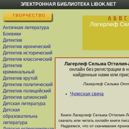
ЭЛЕКТРОННАЯ БИБЛИОТЕКА LIBOK.NET
ТВОРЧЕСТВО
А
Б
В
Г
Лагерлеф Сел
Античная литература
Боевики
Детектив
Детектив иронический
Детектив исторический
Детектив классический
Лагерлеф Сельма Оттилия-
Детектив
онлайн без регистрации в 
криминальный
найденные нами или прис
Детектив крутой
Лагерлеф Сельма Отти
Детектив политический
Детектив полицейский
Чудесная свеча
Детектив шпионский
Детская литература
Детская
Книги Лагерлеф Сельма Оттилия-Лов
образовательна
скачать или читать онлайн книги п
литература
Надеемся, что от скачивания произ
Детская остросюжетная