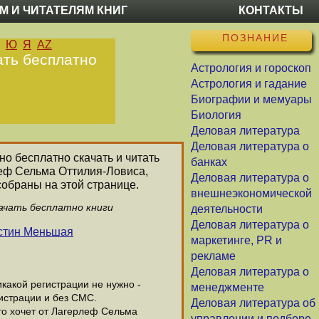
М И ЧИТАТЕЛЯМ КНИГ
КОНТАКТЫ
ПОЗНАНИЕ
Ю
Я
AZ
ать бесплатно
Астрология и гороскоп
Астрология и гадание
Биографии и мемуары
Биология
Деловая литература
Деловая литература о
но бесплатно скачать и читать
банках
леф Сельма Оттилия-Ловиса,
Деловая литература о
обраны на этой странице.
внешнеэкономической
ачать бесплатно книги
деятельности
Деловая литература о
стин Меньшая
маркетинге, PR и
рекламе
Деловая литература о
акой регистрации не нужно -
менеджменте
истрации и без СМС.
Деловая литература об
то хочет от Лагерлеф Сельма
управлении и подборе