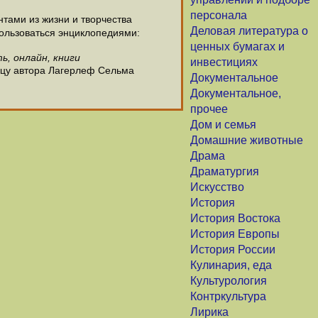
персонала
ами из жизни и творчества
Деловая литература о
ользоваться энциклопедиями:
ценных бумагах и
, онлайн, книги
инвестициях
ицу автора Лагерлеф Сельма
Документальное
Документальное,
прочее
Дом и семья
Домашние животные
Драма
Драматургия
Искусство
История
История Востока
История Европы
История России
Кулинария, еда
Культурология
Контркультура
Лирика