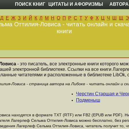
ПОИСК КНИГ
ЦИТАТЫ И АФОРИЗМЫ
АВТОРА
Д
Е
Ж
З
И
Й
К
Л
М
Н
О
П
Р
С
Т
У
Ф
Х
Ц
Ч
Ш
Щ
Э
ьма Оттилия-Ловиса - читать онлайн и скач
книги
Ловиса
- это писатель, все электронные книги которого мож
нашей электронной библиотеке. Ссылки на все книги Лагер
ланные читателями и расположенные в библиотеке LibOk, с
лия-Ловиса - страница автора на Либоке - читать онлайн и ск
Черстин Старшая и Чер
Подменыш
иса находятся в формате ТХТ (RTF) или FB2 (EPUB или PDF). Ник
исателя Лагерлеф Сельма Оттилия-Ловиса можно бесплатно, без рег
ведения Лагерлеф Сельма Оттилия-Ловиса, читатель получит то, ч