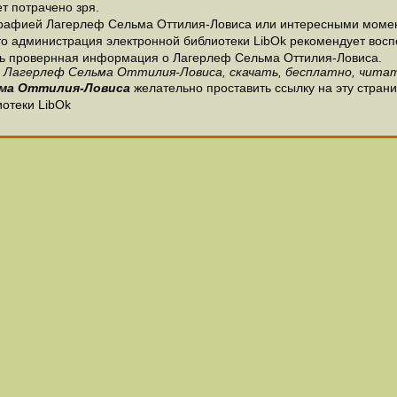
т потрачено зря.
графией Лагерлеф Сельма Оттилия-Ловиса или интересными момент
о администрация электронной библиотеки LibOk рекомендует восп
е есть провернная информация о Лагерлеф Сельма Оттилия-Ловиса.
: Лагерлеф Сельма Оттилия-Ловиса, скачать, бесплатно, читать
ьма Оттилия-Ловиса
желательно проставить ссылку на эту стран
иотеки LibOk