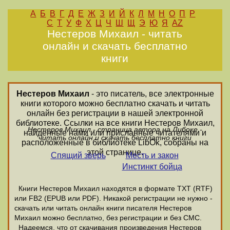
А
Б
В
Г
Д
Е
Ж
З
И
Й
К
Л
М
Н
О
П
Р
С
Т
У
Ф
Х
Ц
Ч
Ш
Щ
Э
Ю
Я
AZ
Нестеров Михаил - читать
онлайн и скачать бесплатно
книги
Нестеров Михаил
- это писатель, все электронные
книги которого можно бесплатно скачать и читать
онлайн без регистрации в нашей электронной
библиотеке. Ссылки на все книги Нестеров Михаил,
Нестеров Михаил - страница автора на Либоке -
найденные нами или присланные читателями и
читать онлайн и скачать бесплатно книги
расположенные в библиотеке LibOk, собраны на
этой странице.
Спящий зверь
Месть и закон
Инстинкт бойца
Книги Нестеров Михаил находятся в формате ТХТ (RTF)
или FB2 (EPUB или PDF). Никакой регистрации не нужно -
скачать или читать онлайн книги писателя Нестеров
Михаил можно бесплатно, без регистрации и без СМС.
Надеемся, что от скачивания произведения Нестеров