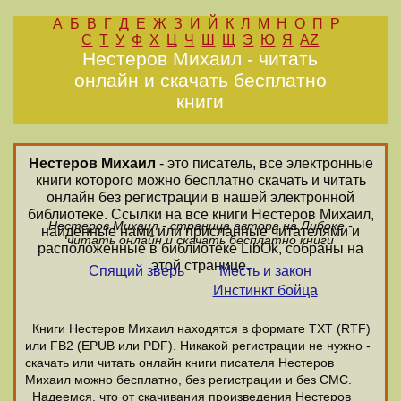
А
Б
В
Г
Д
Е
Ж
З
И
Й
К
Л
М
Н
О
П
Р
С
Т
У
Ф
Х
Ц
Ч
Ш
Щ
Э
Ю
Я
AZ
Нестеров Михаил - читать
онлайн и скачать бесплатно
книги
Нестеров Михаил
- это писатель, все электронные
книги которого можно бесплатно скачать и читать
онлайн без регистрации в нашей электронной
библиотеке. Ссылки на все книги Нестеров Михаил,
Нестеров Михаил - страница автора на Либоке -
найденные нами или присланные читателями и
читать онлайн и скачать бесплатно книги
расположенные в библиотеке LibOk, собраны на
этой странице.
Спящий зверь
Месть и закон
Инстинкт бойца
Книги Нестеров Михаил находятся в формате ТХТ (RTF)
или FB2 (EPUB или PDF). Никакой регистрации не нужно -
скачать или читать онлайн книги писателя Нестеров
Михаил можно бесплатно, без регистрации и без СМС.
Надеемся, что от скачивания произведения Нестеров