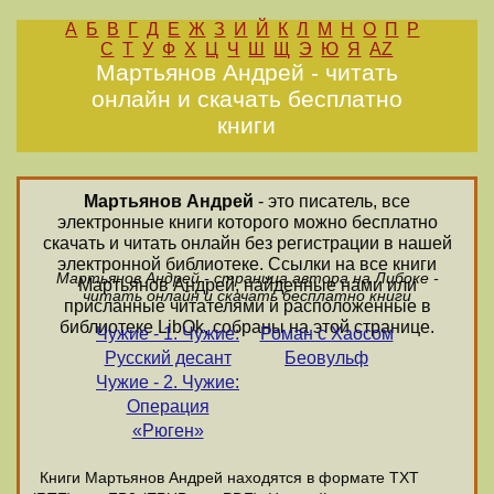
А
Б
В
Г
Д
Е
Ж
З
И
Й
К
Л
М
Н
О
П
Р
С
Т
У
Ф
Х
Ц
Ч
Ш
Щ
Э
Ю
Я
AZ
Мартьянов Андрей - читать
онлайн и скачать бесплатно
книги
Мартьянов Андрей
- это писатель, все
электронные книги которого можно бесплатно
скачать и читать онлайн без регистрации в нашей
электронной библиотеке. Ссылки на все книги
Мартьянов Андрей - страница автора на Либоке -
Мартьянов Андрей, найденные нами или
читать онлайн и скачать бесплатно книги
присланные читателями и расположенные в
библиотеке LibOk, собраны на этой странице.
Чужие - 1. Чужие:
Роман с Хаосом
Русский десант
Беовульф
Чужие - 2. Чужие:
Операция
«Рюген»
Книги Мартьянов Андрей находятся в формате ТХТ