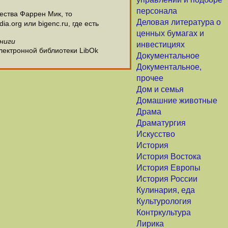
персонала
ества Фаррен Мик, то
Деловая литература о
.org или bigenc.ru, где есть
ценных бумагах и
книги
инвестициях
лектронной библиотеки LibOk
Документальное
Документальное,
прочее
Дом и семья
Домашние животные
Драма
Драматургия
Искусство
История
История Востока
История Европы
История России
Кулинария, еда
Культурология
Контркультура
Лирика