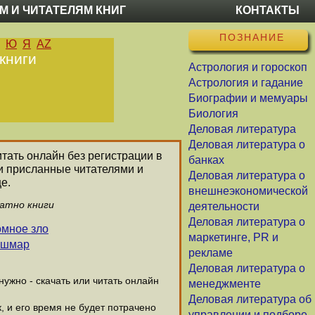
М И ЧИТАТЕЛЯМ КНИГ
КОНТАКТЫ
ПОЗНАНИЕ
Ю
Я
AZ
книги
Астрология и гороскоп
Астрология и гадание
Биографии и мемуары
Биология
Деловая литература
Деловая литература о
итать онлайн без регистрации в
банках
и присланные читателями и
Деловая литература о
е.
внешнеэкономической
латно книги
деятельности
Деловая литература о
омное зло
маркетинге, PR и
кошмар
рекламе
Деловая литература о
ужно - скачать или читать онлайн
менеджменте
Деловая литература об
, и его время не будет потрачено
управлении и подборе