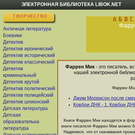
ЭЛЕКТРОННАЯ БИБЛИОТЕКА LIBOK.NET
ТВОРЧЕСТВО
А
Б
В
Г
Фарр
Античная литература
Боевики
Детектив
Детектив иронический
Детектив исторический
Детектив классический
Фаррен Мик
- это писатель, в
Детектив
нашей электронной библио
криминальный
р
Детектив крутой
Фаррен Мик
Детектив политический
Детектив полицейский
Джим Моррисон после сме
Детектив шпионский
Ковбои ДНК - 1. Ковбои ДН
Детская литература
Детская
Книги Фаррен Мик находятся в форм
образовательна
книги писателя Фаррен Мик можно б
литература
Надеемся, что от скачивания произв
Детская остросюжетная