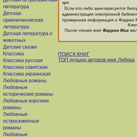
зря.
литература
Если кто-либо заинтересуется биог
Детская
администрация электронной библиотек
приключенческая
провернная информация о Фаррен 
Ключ
литература
После чтения книг
Фаррен Мик
жел
Детская литература о
животных
Детские сказки
Классика
ПОИСК КНИГ
ТОП лучших авторов книг Либока
Классика русская
Классика советская
Классика украинская
Любовные романы
Любовные
исторические романы
Любовные короткие
романы
Любовные
остросюжетные
романы
Любовные