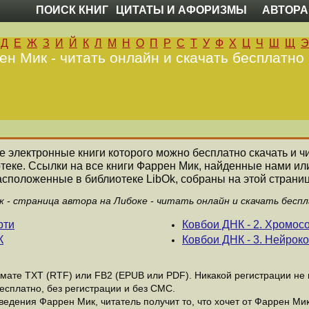
ПОИСК КНИГ
ЦИТАТЫ И АФОРИЗМЫ
АВТОРА
Д
Е
Ж
З
И
Й
К
Л
М
Н
О
П
Р
С
Т
У
Ф
Х
Ц
Ч
Ш
Щ
Э
ен Мик - читать онлайн и скачать бесплатно 
се электронные книги которого можно бесплатно скачать и ч
теке. Ссылки на все книги Фаррен Мик, найденные нами ил
асположенные в библиотеке LibOk, собраны на этой страниц
 - страница автора на Либоке - читать онлайн и скачать бесп
рти
Ковбои ДНК - 2. Хромос
К
Ковбои ДНК - 3. Нейро
ате ТХТ (RTF) или FB2 (EPUB или PDF). Никакой регистрации не н
есплатно, без регистрации и без СМС.
едения Фаррен Мик, читатель получит то, что хочет от Фаррен Мик