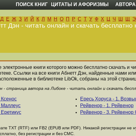
ПОИСК КНИГ
ЦИТАТЫ И АФОРИЗМЫ
АВТОРА
Д
Е
Ж
З
И
Й
К
Л
М
Н
О
П
Р
С
Т
У
Ф
Х
Ц
Ч
Ш
Щ
Э
тт Дэн - читать онлайн и скачать бесплатно 
се электронные книги которого можно бесплатно скачать и ч
теке. Ссылки на все книги Абнетт Дэн, найденные нами ил
асположенные в библиотеке LibOk, собраны на этой страниц
 - страница автора на Либоке - читать онлайн и скачать бесп
 Ксенос
Ересь Хоруса - 1. Возв
о Маллеус
Рейвенор - 1. Рейвенор
 Еретикус
Рейвенор - 3. Рейвенор 
те ТХТ (RTF) или FB2 (EPUB или PDF). Никакой регистрации не ну
сплатно, без регистрации и без СМС.