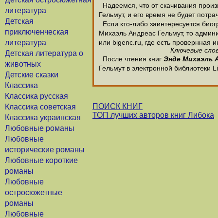
Надеемся, что от скачивания произв
литература
Гельмут, и его время не будет потра
Детская
Если кто-либо заинтересуется биог
приключенческая
Михаэль Андреас Гельмут, то админи
литература
или bigenc.ru, где есть провернная
Ключевые слов
Детская литература о
После чтения книг
Энде Михаэль 
животных
Гельмут в электронной библиотеки L
Детские сказки
Классика
Классика русская
ПОИСК КНИГ
Классика советская
ТОП лучших авторов книг Либока
Классика украинская
Любовные романы
Любовные
исторические романы
Любовные короткие
романы
Любовные
остросюжетные
романы
Любовные