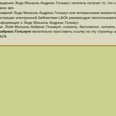
едения Энде Михаэль Андреас Гельмут, читатель получит то, что 
чено зря.
рафией Энде Михаэль Андреас Гельмут или интересными моментам
страция электронной библиотеки LibOk рекомендует воспользоватьс
 информация о Энде Михаэль Андреас Гельмут.
а: Энде Михаэль Андреас Гельмут, скачать, бесплатно, читать,
Андреас Гельмут
желательно проставить ссылку на эту страницу 
ibOk