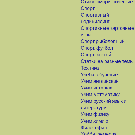
Стихи юмористические
Спорт
Спортивный
бодибилдинг
Спортивные карточные
игры
Спорт рыболовный
Спорт, футбол
Спорт, хоккей
Статьи на разные темы
Техника
Учеба, обучение
Учим английский
Учим историю
Учим математику
Учим русский язык и
литературу
Учим физику
Учим химию
Философия
Хобби, ремесла