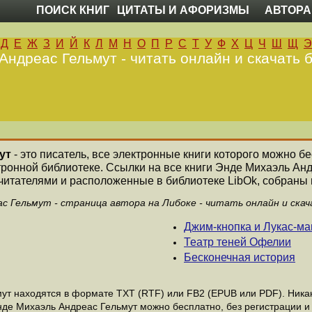
ПОИСК КНИГ
ЦИТАТЫ И АФОРИЗМЫ
АВТОРА
Д
Е
Ж
З
И
Й
К
Л
М
Н
О
П
Р
С
Т
У
Ф
Х
Ц
Ч
Ш
Щ
Э
ндреас Гельмут - читать онлайн и скачать 
ут
- это писатель, все электронные книги которого можно бе
тронной библиотеке. Ссылки на все книги Энде Михаэль Ан
читателями и расположенные в библиотеке LibOk, собраны н
с Гельмут - страница автора на Либоке - читать онлайн и ска
Джим-кнопка и Лукас-м
Театр теней Офелии
Бесконечная история
т находятся в формате ТХТ (RTF) или FB2 (EPUB или PDF). Никако
нде Михаэль Андреас Гельмут можно бесплатно, без регистрации и