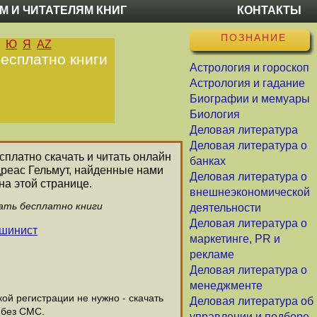
М И ЧИТАТЕЛЯМ КНИГ
КОНТАКТЫ
ПОЗНАНИЕ
Ю
Я
AZ
бесплатно книги
Астрология и гороскоп
Астрология и гадание
Биографии и мемуары
Биология
Деловая литература
Деловая литература о
сплатно скачать и читать онлайн
банках
дреас Гельмут, найденные нами
Деловая литература о
а этой странице.
внешнеэкономической
чать бесплатно книги
деятельности
Деловая литература о
ашинист
маркетинге, PR и
рекламе
Деловая литература о
менеджменте
й регистрации не нужно - скачать
Деловая литература об
 без СМС.
управлении и подборе