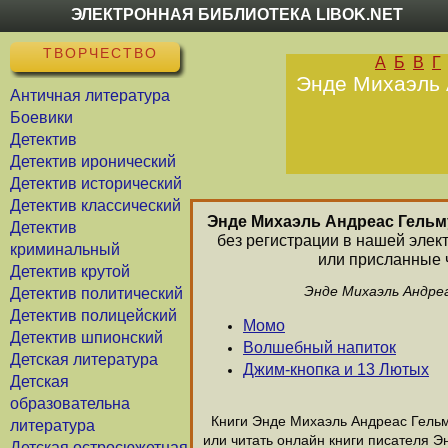
ЭЛЕКТРОННАЯ БИБЛИОТЕКА LIBOK.NET
ТВОРЧЕСТВО
А
Б
В
Г
Энде Михаэль А
Античная литература
Боевики
Детектив
Детектив иронический
Детектив исторический
Детектив классический
Энде Михаэль Андреас Гельм
Детектив
без регистрации в нашей элек
криминальный
или присланные 
Детектив крутой
Энде Михаэль Андреа
Детектив политический
Детектив полицейский
Момо
Детектив шпионский
Волшебный напиток
Детская литература
Джим-кнопка и 13 Лютых
Детская
образовательна
Книги Энде Михаэль Андреас Гельму
литература
или читать онлайн книги писателя Э
Детская остросюжетная