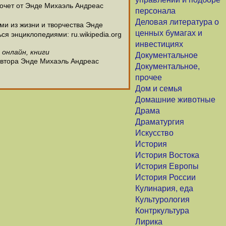
хочет от Энде Михаэль Андреас
персонала
Деловая литература о
и из жизни и творчества Энде
ценных бумагах и
я энциклопедиями: ru.wikipedia.org
инвестициях
 онлайн, книги
Документальное
автора Энде Михаэль Андреас
Документальное,
прочее
Дом и семья
Домашние животные
Драма
Драматургия
Искусство
История
История Востока
История Европы
История России
Кулинария, еда
Культурология
Контркультура
Лирика