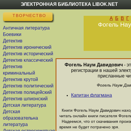
ЭЛЕКТРОННАЯ БИБЛИОТЕКА LIBOK.NET
ТВОРЧЕСТВО
А
Б
В
Г
Фогель Нау
Античная литература
Боевики
Детектив
Детектив иронический
Детектив исторический
Детектив классический
Фогель Наум Давидович
- э
Детектив
регистрации в нашей элект
криминальный
присланные чит
Детектив крутой
Фогель Наум Дав
Детектив политический
Детектив полицейский
Капитан флагмана
Детектив шпионский
Детская литература
Книги Фогель Наум Давидович наход
Детская
читать онлайн книги писателя Фогел
образовательна
Надеемся, что от скачивания произв
литература
время не будет потрачено зря.
Детская остросюжетная