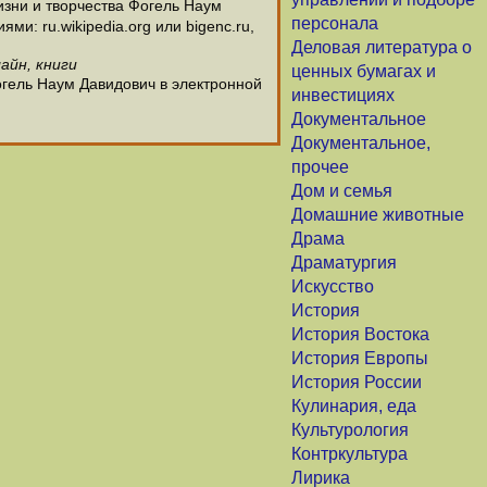
зни и творчества Фогель Наум
персонала
и: ru.wikipedia.org или bigenc.ru,
Деловая литература о
айн, книги
ценных бумагах и
огель Наум Давидович в электронной
инвестициях
Документальное
Документальное,
прочее
Дом и семья
Домашние животные
Драма
Драматургия
Искусство
История
История Востока
История Европы
История России
Кулинария, еда
Культурология
Контркультура
Лирика