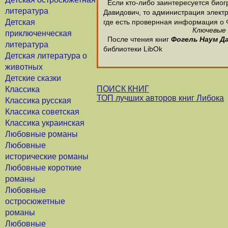
Если кто-либо заинтересуется биог
литература
Давидович, то администрация электр
Детская
где есть провернная информация о 
Ключевые 
приключенческая
После чтения книг
Фогель Наум Д
литература
библиотеки LibOk
Детская литература о
животных
Детские сказки
ПОИСК КНИГ
Классика
ТОП лучших авторов книг Либока
Классика русская
Классика советская
Классика украинская
Любовные романы
Любовные
исторические романы
Любовные короткие
романы
Любовные
остросюжетные
романы
Любовные