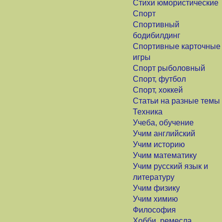
Стихи юмористические
Спорт
Спортивный
бодибилдинг
Спортивные карточные
игры
Спорт рыболовный
Спорт, футбол
Спорт, хоккей
Статьи на разные темы
Техника
Учеба, обучение
Учим английский
Учим историю
Учим математику
Учим русский язык и
литературу
Учим физику
Учим химию
Философия
Хобби, ремесла