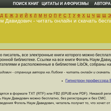
ПОИСК КНИГ
ЦИТАТЫ И АФОРИЗМЫ
АВТОРА
Д
Е
Ж
З
И
Й
К
Л
М
Н
О
П
Р
С
Т
У
Ф
Х
Ц
Ч
Ш
Щ
Э
м Давидович - читать онлайн и скачать бесп
то писатель, все электронные книги которого можно бесплат
ронной библиотеке. Ссылки на все книги Фогель Наум Дав
ателями и расположенные в библиотеке LibOk, собраны на
идович - страница автора на Либоке - читать онлайн и скачать
Гипнотрон профессора 
ятся в формате ТХТ (RTF) или FB2 (EPUB или PDF). Никакой регис
ь Наум Давидович можно бесплатно, без регистрации и без СМС.
едения Фогель Наум Давидович, читатель получит то, что хочет от