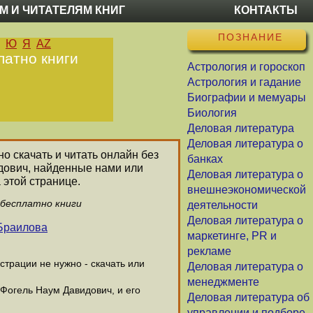
М И ЧИТАТЕЛЯМ КНИГ
КОНТАКТЫ
ПОЗНАНИЕ
Ю
Я
AZ
латно книги
Астрология и гороскоп
Астрология и гадание
Биографии и мемуары
Биология
Деловая литература
Деловая литература о
но скачать и читать онлайн без
банках
идович, найденные нами или
Деловая литература о
 этой странице.
внешнеэкономической
 бесплатно книги
деятельности
Деловая литература о
Браилова
маркетинге, PR и
рекламе
трации не нужно - скачать или
Деловая литература о
менеджменте
 Фогель Наум Давидович, и его
Деловая литература об
управлении и подборе