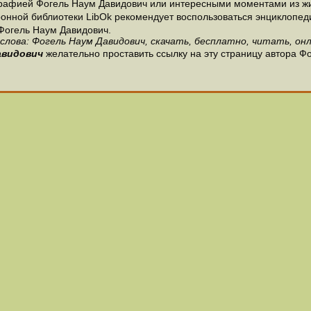
рафией Фогель Наум Давидович или интересными моментами из жи
онной библиотеки LibOk рекомендует воспользоваться энциклопедиям
Фогель Наум Давидович.
слова: Фогель Наум Давидович, скачать, бесплатно, читать, онл
авидович
желательно проставить ссылку на эту страницу автора Ф