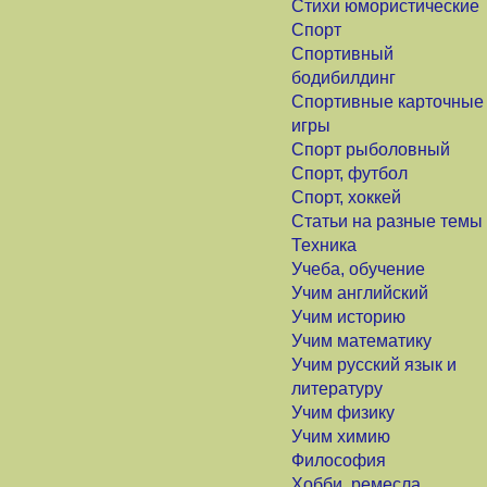
Стихи юмористические
Спорт
Спортивный
бодибилдинг
Спортивные карточные
игры
Спорт рыболовный
Спорт, футбол
Спорт, хоккей
Статьи на разные темы
Техника
Учеба, обучение
Учим английский
Учим историю
Учим математику
Учим русский язык и
литературу
Учим физику
Учим химию
Философия
Хобби, ремесла