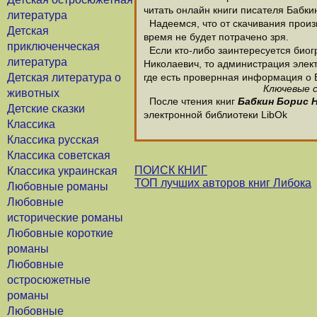
читать онлайн книги писателя Бабки
литература
Надеемся, что от скачивания произв
Детская
время не будет потрачено зря.
приключенческая
Если кто-либо заинтересуется биог
литература
Николаевич, то администрация элект
Детская литература о
где есть провернная информация о 
Ключевые с
животных
После чтения книг
Бабкин Борис 
Детские сказки
электронной библиотеки LibOk
Классика
Классика русская
Классика советская
ПОИСК КНИГ
Классика украинская
ТОП лучших авторов книг Либока
Любовные романы
Любовные
исторические романы
Любовные короткие
романы
Любовные
остросюжетные
романы
Любовные