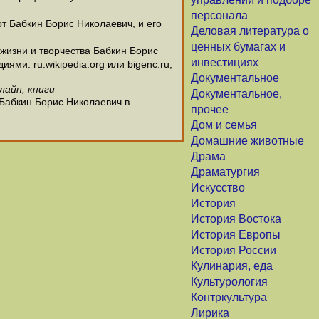
персонала
от Бабкин Борис Николаевич, и его
Деловая литература о
ценных бумагах и
жизни и творчества Бабкин Борис
инвестициях
ми: ru.wikipedia.org или bigenc.ru,
Документальное
лайн, книги
Документальное,
 Бабкин Борис Николаевич в
прочее
Дом и семья
Домашние животные
Драма
Драматургия
Искусство
История
История Востока
История Европы
История России
Кулинария, еда
Культурология
Контркультура
Лирика