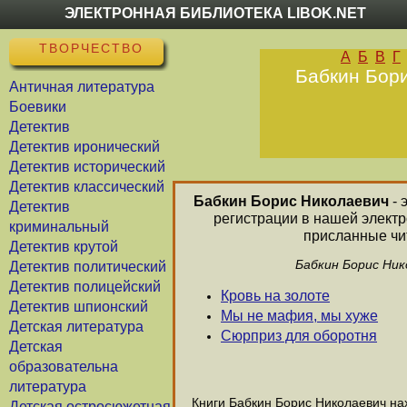
ЭЛЕКТРОННАЯ БИБЛИОТЕКА LIBOK.NET
ТВОРЧЕСТВО
А
Б
В
Г
Бабкин Бори
Античная литература
Боевики
Детектив
Детектив иронический
Детектив исторический
Детектив классический
Бабкин Борис Николаевич
- 
Детектив
регистрации в нашей электр
криминальный
присланные чит
Детектив крутой
Бабкин Борис Ник
Детектив политический
Детектив полицейский
Кровь на золоте
Детектив шпионский
Мы не мафия, мы хуже
Детская литература
Сюрприз для оборотня
Детская
образовательна
литература
Книги Бабкин Борис Николаевич нах
Детская остросюжетная