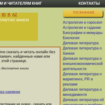
М И ЧИТАТЕЛЯМ КНИГ
КОНТАКТЫ
ПОЗНАНИЕ
Ю
Я
AZ
платно книги
Астрология и гороскоп
Астрология и гадание
Биографии и мемуары
Биология
Деловая литература
Деловая литература о
тно скачать и читать онлайн без
банках
олаевич, найденные нами или
Деловая литература о
 этой странице.
внешнеэкономической
ь бесплатно книги
деятельности
Деловая литература о
маркетинге, PR и
рекламе
Деловая литература о
ова наемник
менеджменте
Деловая литература об
истрации не нужно - скачать или
управлении и подборе