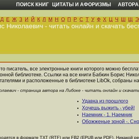
ПОИСК КНИГ
ЦИТАТЫ И АФОРИЗМЫ
АВТОРА
Д
Е
Ж
З
И
Й
К
Л
М
Н
О
П
Р
С
Т
У
Ф
Х
Ц
Ч
Ш
Щ
Э
с Николаевич - читать онлайн и скачать бес
это писатель, все электронные книги которого можно беспла
онной библиотеке. Ссылки на все книги Бабкин Борис Ник
ателями и расположенные в библиотеке LibOk, собраны на
олаевич - страница автора на Либоке - читать онлайн и скачат
Удавка из прошлого
Хочешь выжить - убей!
Наемник - 1. Наемник
Обожженые зоной -. Сн
одятся в формате ТХТ (RTF) или FB2 (EPUB или PDF). Никакой рег