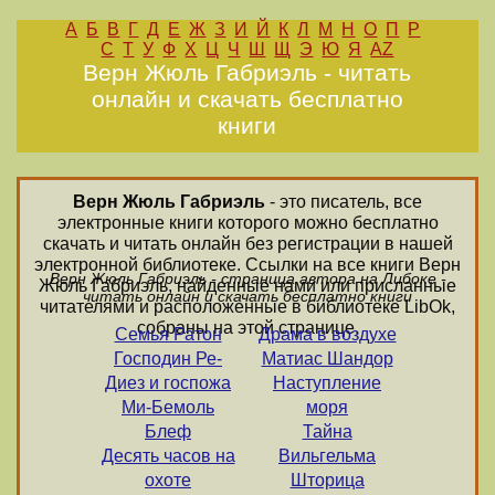
А
Б
В
Г
Д
Е
Ж
З
И
Й
К
Л
М
Н
О
П
Р
С
Т
У
Ф
Х
Ц
Ч
Ш
Щ
Э
Ю
Я
AZ
Верн Жюль Габриэль - читать
онлайн и скачать бесплатно
книги
Верн Жюль Габриэль
- это писатель, все
электронные книги которого можно бесплатно
скачать и читать онлайн без регистрации в нашей
электронной библиотеке. Ссылки на все книги Верн
Верн Жюль Габриэль - страница автора на Либоке -
Жюль Габриэль, найденные нами или присланные
читать онлайн и скачать бесплатно книги
читателями и расположенные в библиотеке LibOk,
собраны на этой странице.
Cемья Ратон
Драма в воздухе
Господин Ре-
Матиас Шандор
Диез и госпожа
Наступление
Ми-Бемоль
моря
Блеф
Тайна
Десять часов на
Вильгельма
охоте
Шторица