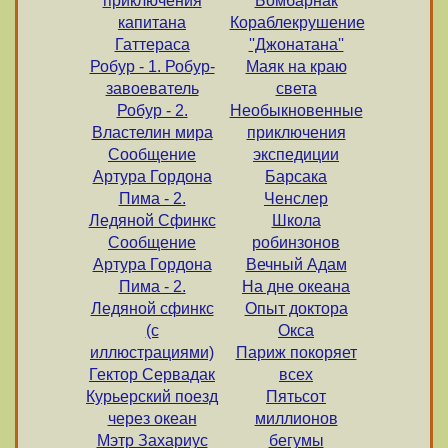
приключения
Бомбарнак
капитана
Кораблекрушение
Гаттераса
''Джонатана''
Робур - 1. Робур-
Маяк на краю
завоеватель
света
Робур - 2.
Необыкновенные
Властелин мира
приключения
Сообщение
экспедиции
Артура Гордона
Барсака
Пима - 2.
Ченслер
Ледяной Сфинкс
Школа
Сообщение
робинзонов
Артура Гордона
Вечный Адам
Пима - 2.
На дне океана
Ледяной сфинкс
Опыт доктора
(с
Окса
иллюстрациями)
Париж покоряет
Гектор Сервадак
всех
Курьерский поезд
Пятьсот
через океан
миллионов
Мэтр Захариус
бегумы