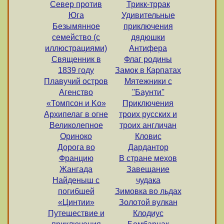
Север против
Трикк-тррак
Юга
Удивительные
Безымянное
приключения
семейство (с
дядюшки
иллюстрациями)
Антифера
Священник в
Флаг родины
1839 году
Замок в Карпатах
Плавучий остров
Мятежники с
Агенство
''Баунти''
«Томпсон и Kо»
Приключения
Архипелаг в огне
троих русских и
Великолепное
троих англичан
Ориноко
Кловис
Дорога во
Дардантор
Францию
В стране мехов
Жангада
Завещание
Найденыш с
чудака
погибшей
Зимовка во льдах
«Цинтии»
Золотой вулкан
Путешествие и
Клодиус