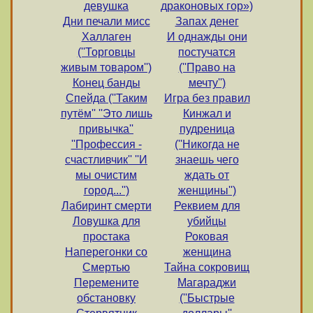
девушка
драконовых гор»)
Дни печали мисс
Запах денег
Халлаген
И однажды они
(''Торговцы
постучатся
живым товаром'')
(''Право на
Конец банды
мечту'')
Спейда (''Таким
Игра без правил
путём'' ''Это лишь
Кинжал и
привычка''
пудреница
''Профессия -
(''Никогда не
счастливчик'' ''И
знаешь чего
мы очистим
ждать от
город...'')
женщины'')
Лабиринт смерти
Реквием для
Ловушка для
убийцы
простака
Роковая
Наперегонки со
женщина
Смертью
Тайна сокровищ
Перемените
Магараджи
обстановку
(''Быстрые