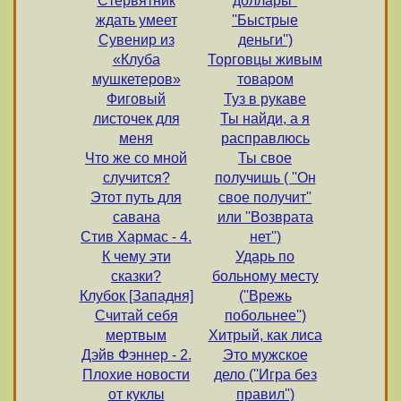
Стервятник
доллары''
ждать умеет
''Быстрые
Сувенир из
деньги'')
«Клуба
Торговцы живым
мушкетеров»
товаром
Фиговый
Туз в рукаве
листочек для
Ты найди, а я
меня
расправлюсь
Что же со мной
Ты свое
случится?
получишь ( ''Он
Этот путь для
свое получит''
савана
или ''Возврата
Стив Хармас - 4.
нет'')
К чему эти
Ударь по
сказки?
больному месту
Клубок [Западня]
(''Врежь
Считай себя
побольнее'')
мертвым
Хитрый, как лиса
Дэйв Фэннер - 2.
Это мужское
Плохие новости
дело (''Игра без
от куклы
правил'')