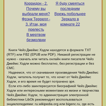
Корридон - 2.
Я буду смеяться
Почему вы
последним
выбрали меня?
Врежь побольнее
Фрэнк Террелл -
Зеркало в
3. Итак, моя
комнате 22
прелесть
В мертвом
безмолвии
Книги Чейз Джеймс Хэдли находятся в формате ТХТ
(RTF) или FB2 (EPUB или PDF). Никакой регистрации не
нужно - скачать или читать онлайн книги писателя Чейз
Джеймс Хэдли можно бесплатно, без регистрации и без
СМС.
Надеемся, что от скачивания произведения Чейз Джеймс
Хэдли, читатель получит то, что хочет от Чейз Джеймс
Хэдли, и его время не будет потрачено зря.
Если кто-либо заинтересуется биографией Чейз Джеймс
Хэдли или интересными моментами из жизни и творчества
Чейз Джеймс Хэдли, то администрация электронной
библиотеки LibOk рекомендует воспользоваться
энциклопедиями: ru.wikipedia.org или bigenc.ru, где есть