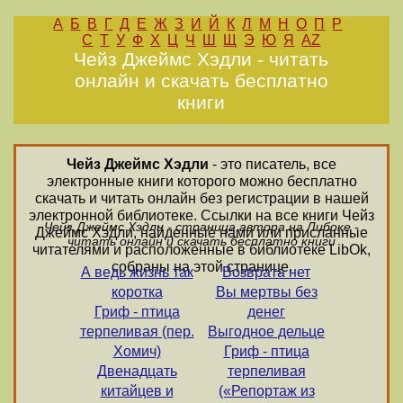
А
Б
В
Г
Д
Е
Ж
З
И
Й
К
Л
М
Н
О
П
Р
С
Т
У
Ф
Х
Ц
Ч
Ш
Щ
Э
Ю
Я
AZ
Чейз Джеймс Хэдли - читать
онлайн и скачать бесплатно
книги
Чейз Джеймс Хэдли
- это писатель, все
электронные книги которого можно бесплатно
скачать и читать онлайн без регистрации в нашей
электронной библиотеке. Ссылки на все книги Чейз
Чейз Джеймс Хэдли - страница автора на Либоке -
Джеймс Хэдли, найденные нами или присланные
читать онлайн и скачать бесплатно книги
читателями и расположенные в библиотеке LibOk,
собраны на этой странице.
А ведь жизнь так
Возврата нет
коротка
Вы мертвы без
Гриф - птица
денег
терпеливая (пер.
Выгодное дельце
Хомич)
Гриф - птица
Двенадцать
терпеливая
китайцев и
(«Репортаж из