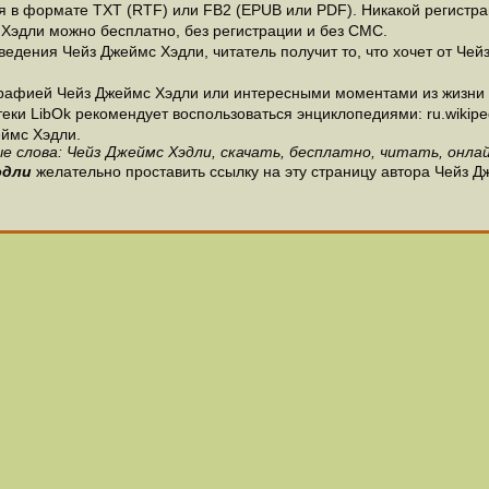
 в формате ТХТ (RTF) или FB2 (EPUB или PDF). Никакой регистраци
 Хэдли можно бесплатно, без регистрации и без СМС.
едения Чейз Джеймс Хэдли, читатель получит то, что хочет от Чей
рафией Чейз Джеймс Хэдли или интересными моментами из жизни и
и LibOk рекомендует воспользоваться энциклопедиями: ru.wikipedia
ймс Хэдли.
е слова: Чейз Джеймс Хэдли, скачать, бесплатно, читать, онлай
эдли
желательно проставить ссылку на эту страницу автора Чейз Д