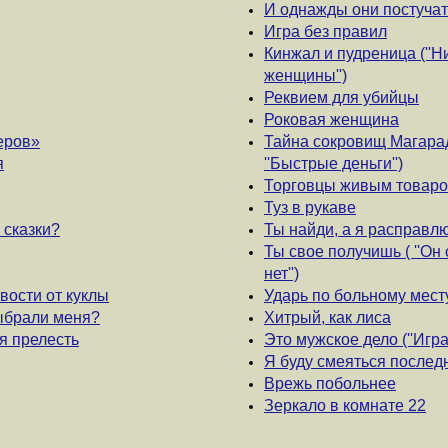
И однажды они постучатся
Игра без правил
Кинжал и пудреница (''Н
женщины'')
Реквием для убийцы
Роковая женщина
еров»
Тайна сокровищ Магарад
я
''Быстрые деньги'')
Торговцы живым товар
Туз в рукаве
 сказки?
Ты найди, а я расправл
Ты свое получишь ( ''Он 
нет'')
вости от куклы
Ударь по больному месту
выбрали меня?
Хитрый, как лиса
оя прелесть
Это мужское дело (''Игра
Я буду смеяться послед
Врежь побольнее
Зеркало в комнате 22