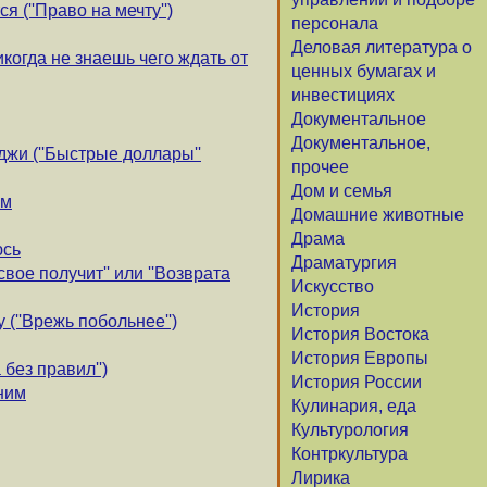
 (''Право на мечту'')
персонала
Деловая литература о
икогда не знаешь чего ждать от
ценных бумагах и
инвестициях
Документальное
Документальное,
жи (''Быстрые доллары''
прочее
Дом и семья
ом
Домашние животные
Драма
юсь
Драматургия
свое получит'' или ''Возврата
Искусство
История
 (''Врежь побольнее'')
История Востока
История Европы
 без правил'')
История России
ним
Кулинария, еда
Культурология
Контркультура
Лирика