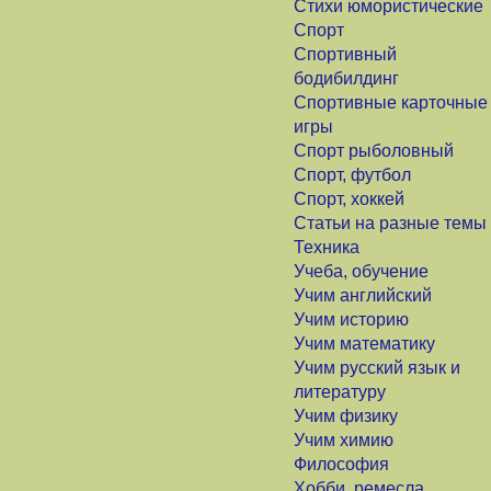
Стихи юмористические
Спорт
Спортивный
бодибилдинг
Спортивные карточные
игры
Спорт рыболовный
Спорт, футбол
Спорт, хоккей
Статьи на разные темы
Техника
Учеба, обучение
Учим английский
Учим историю
Учим математику
Учим русский язык и
литературу
Учим физику
Учим химию
Философия
Хобби, ремесла