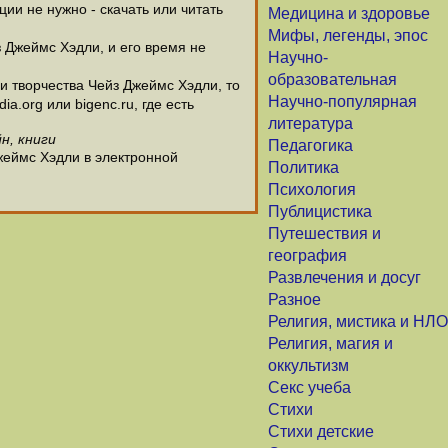
и не нужно - скачать или читать
Медицина и здоровье
Мифы, легенды, эпос
з Джеймс Хэдли, и его время не
Научно-
образовательная
 творчества Чейз Джеймс Хэдли, то
Научно-популярная
.org или bigenc.ru, где есть
литература
н, книги
Педагогика
жеймс Хэдли в электронной
Политика
Психология
Публицистика
Путешествия и
география
Развлечения и досуг
Разное
Религия, мистика и НЛО
Религия, магия и
оккультизм
Секс учеба
Стихи
Стихи детские