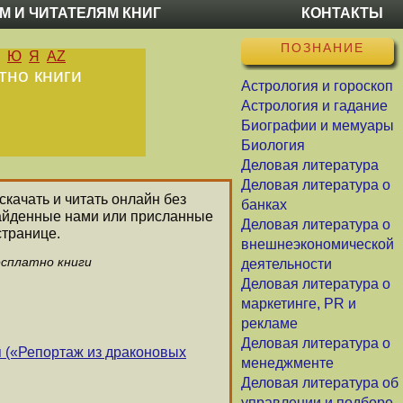
М И ЧИТАТЕЛЯМ КНИГ
КОНТАКТЫ
ПОЗНАНИЕ
Ю
Я
AZ
тно книги
Астрология и гороскоп
Астрология и гадание
Биографии и мемуары
Биология
Деловая литература
Деловая литература о
скачать и читать онлайн без
банках
найденные нами или присланные
Деловая литература о
странице.
внешнеэкономической
есплатно книги
деятельности
Деловая литература о
маркетинге, PR и
рекламе
Деловая литература о
я («Репортаж из драконовых
менеджменте
Деловая литература об
управлении и подборе