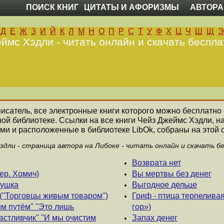
ПОИСК КНИГ
ЦИТАТЫ И АФОРИЗМЫ
АВТОРА
Д
Е
Ж
З
И
Й
К
Л
М
Н
О
П
Р
С
Т
У
Ф
Х
Ц
Ч
Ш
Щ
Э
ймс Хэдли - читать онлайн и скачать беспла
писатель, все электронные книги которого можно бесплатно 
ной библиотеке. Ссылки на все книги Чейз Джеймс Хэдли, 
ми и расположенные в библиотеке LibOk, собраны на этой 
эдли - страница автора на Либоке - читать онлайн и скачать б
Возврата нет
ер. Хомич)
Вы мертвы без денег
вушка
Выгодное дельце
(''Торговцы живым товаром'')
Гриф - птица терпелива
м путём'' ''Это лишь
гор»)
астливчик'' ''И мы очистим
Запах денег