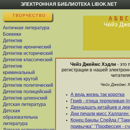
ЭЛЕКТРОННАЯ БИБЛИОТЕКА LIBOK.NET
ТВОРЧЕСТВО
А
Б
В
Г
Чейз Дже
Античная литература
Боевики
Детектив
Детектив иронический
Детектив исторический
Детектив классический
Чейз Джеймс Хэдли
- это 
Детектив
регистрации в нашей электрон
криминальный
читателя
Детектив крутой
Чейз Джеймс Х
Детектив политический
Детектив полицейский
А ведь жизнь так коротка
Детектив шпионский
Гриф - птица терпеливая (п
Детская литература
Двенадцать китайцев и де
Детская
Дни печали мисс Халлаген 
образовательна
Конец банды Спейда (''Таки
литература
привычка'' ''Профессия - сч
Детская остросюжетная