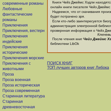
Книги Чейз Джеймс Хэдли находятся
современные романы
онлайн книги писателя Чейз Джеймс
Любовные
Надеемся, что от скачивания произв
фантастические
будет потрачено зря.
романы
Если кто-либо заинтересуется биог
Приключения
администрация электронной библиотек
Приключения, вестерн
провернная информация о Чейз Дже
Ключевы
Приключения
После чтения книг
Чейз Джеймс Х
индейские
библиотеки LibOk
Приключения
исторические
Приключения морские
ПОИСК КНИГ
Приключения с
ТОП лучших авторов книг Либока
животными
Проза
Проза военная
Проза историческая
Проза современная
Старинная литература
Старинная
древневосточная