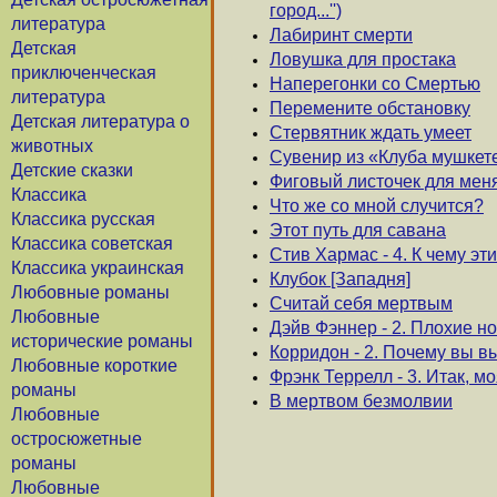
город...'')
литература
Лабиринт смерти
Детская
Ловушка для простака
приключенческая
Наперегонки со Смертью
литература
Перемените обстановку
Детская литература о
Стервятник ждать умеет
животных
Сувенир из «Клуба мушкет
Детские сказки
Фиговый листочек для мен
Классика
Что же со мной случится?
Классика русская
Этот путь для савана
Классика советская
Стив Хармас - 4. К чему эти
Классика украинская
Клубок [Западня]
Любовные романы
Считай себя мертвым
Любовные
Дэйв Фэннер - 2. Плохие но
исторические романы
Корридон - 2. Почему вы 
Любовные короткие
Фрэнк Террелл - 3. Итак, м
романы
В мертвом безмолвии
Любовные
остросюжетные
романы
Любовные