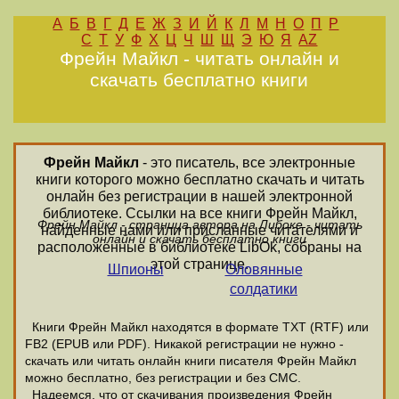
А
Б
В
Г
Д
Е
Ж
З
И
Й
К
Л
М
Н
О
П
Р
С
Т
У
Ф
Х
Ц
Ч
Ш
Щ
Э
Ю
Я
AZ
Фрейн Майкл - читать онлайн и
скачать бесплатно книги
Фрейн Майкл
- это писатель, все электронные
книги которого можно бесплатно скачать и читать
онлайн без регистрации в нашей электронной
библиотеке. Ссылки на все книги Фрейн Майкл,
Фрейн Майкл - страница автора на Либоке - читать
найденные нами или присланные читателями и
онлайн и скачать бесплатно книги
расположенные в библиотеке LibOk, собраны на
этой странице.
Шпионы
Оловянные
солдатики
Книги Фрейн Майкл находятся в формате ТХТ (RTF) или
FB2 (EPUB или PDF). Никакой регистрации не нужно -
скачать или читать онлайн книги писателя Фрейн Майкл
можно бесплатно, без регистрации и без СМС.
Надеемся, что от скачивания произведения Фрейн