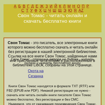
А
Б
В
Г
Д
Е
Ж
З
И
Й
К
Л
М
Н
О
П
Р
С
Т
У
Ф
Х
Ц
Ч
Ш
Щ
Э
Ю
Я
AZ
Свон Томас - читать онлайн и
скачать бесплатно книги
Свон Томас
- это писатель, все электронные книги
которого можно бесплатно скачать и читать онлайн
без регистрации в нашей электронной библиотеке.
Ссылки на все книги Свон Томас, найденные нами
Свон Томас - страница автора на Либоке - читать
или присланные читателями и расположенные в
онлайн и скачать бесплатно книги
библиотеке LibOk, собраны на этой странице.
Охота на
Сезанна
Книги Свон Томас находятся в формате ТХТ (RTF) или
FB2 (EPUB или PDF). Никакой регистрации не нужно -
скачать или читать онлайн книги писателя Свон Томас
можно бесплатно, без регистрации и без СМС.
Надеемся, что от скачивания произведения Свон Томас,