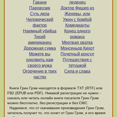
Гаване
леденец
Паровозик
Доктор Фишер из
Суть дела
Женевы, или
Человеческий
Ужин с бомбой
фактор
Комедианты
Наемный убийца
Конец одного
Тихий
романа
американец
Мертвая хватка
Дорожная сумка
Монсеньор Кихот
Можете вы
Почетный консул
одолжить нам
Путешествия с
своего мужа
тетушкой
Огорчение в трех
Сила и слава
частях
Книги Грин Грэм находятся в формате ТХТ (RTF) или
FB2 (EPUB или PDF). Никакой регистрации не нужно -
скачать или читать онлайн книги писателя Грин Грэм
можно бесплатно, без регистрации и без СМС.
Надеемся, что от скачивания произведения Грин Грэм,
читатель получит то, что хочет от Грин Грэм, и его время