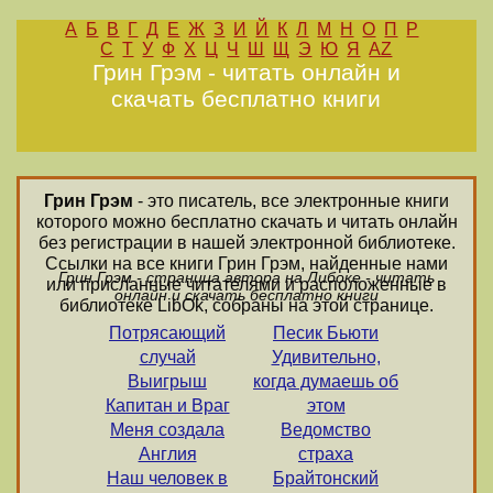
А
Б
В
Г
Д
Е
Ж
З
И
Й
К
Л
М
Н
О
П
Р
С
Т
У
Ф
Х
Ц
Ч
Ш
Щ
Э
Ю
Я
AZ
Грин Грэм - читать онлайн и
скачать бесплатно книги
Грин Грэм
- это писатель, все электронные книги
которого можно бесплатно скачать и читать онлайн
без регистрации в нашей электронной библиотеке.
Ссылки на все книги Грин Грэм, найденные нами
Грин Грэм - страница автора на Либоке - читать
или присланные читателями и расположенные в
онлайн и скачать бесплатно книги
библиотеке LibOk, собраны на этой странице.
Потрясающий
Песик Бьюти
случай
Удивительно,
Выигрыш
когда думаешь об
Капитан и Враг
этом
Меня создала
Ведомство
Англия
страха
Наш человек в
Брайтонский