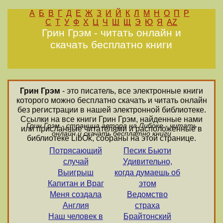
А
Б
В
Г
Д
Е
Ж
З
И
Й
К
Л
М
Н
О
П
Р
С
Т
У
Ф
Х
Ц
Ч
Ш
Щ
Э
Ю
Я
AZ
Грин Грэм - читать онлайн и
скачать бесплатно книги
Грин Грэм
- это писатель, все электронные книги
которого можно бесплатно скачать и читать онлайн
без регистрации в нашей электронной библиотеке.
Ссылки на все книги Грин Грэм, найденные нами
Грин Грэм - страница автора на Либоке - читать
или присланные читателями и расположенные в
онлайн и скачать бесплатно книги
библиотеке LibOk, собраны на этой странице.
Потрясающий
Песик Бьюти
случай
Удивительно,
Выигрыш
когда думаешь об
Капитан и Враг
этом
Меня создала
Ведомство
Англия
страха
Наш человек в
Брайтонский