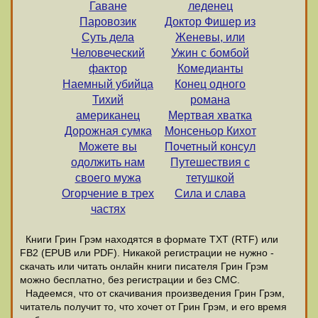
Гаване
леденец
Паровозик
Доктор Фишер из
Суть дела
Женевы, или
Человеческий
Ужин с бомбой
фактор
Комедианты
Наемный убийца
Конец одного
Тихий
романа
американец
Мертвая хватка
Дорожная сумка
Монсеньор Кихот
Можете вы
Почетный консул
одолжить нам
Путешествия с
своего мужа
тетушкой
Огорчение в трех
Сила и слава
частях
Книги Грин Грэм находятся в формате ТХТ (RTF) или
FB2 (EPUB или PDF). Никакой регистрации не нужно -
скачать или читать онлайн книги писателя Грин Грэм
можно бесплатно, без регистрации и без СМС.
Надеемся, что от скачивания произведения Грин Грэм,
читатель получит то, что хочет от Грин Грэм, и его время